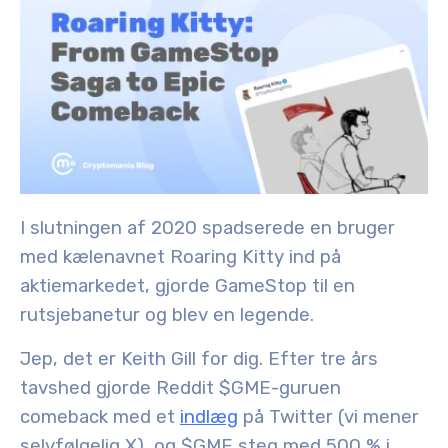
I slutningen af 2020 spadserede en bruger
med kælenavnet Roaring Kitty ind på
aktiemarkedet, gjorde GameStop til en
rutsjebanetur og blev en legende
.
Jep, det er Keith Gill for dig. Efter tre års
tavshed gjorde Reddit $GME-guruen
comeback med et
indlæg
på Twitter (vi mener
selvfølgelig X), og $GME steg med 500 % i