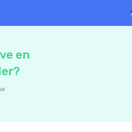
ive en
der?
a!