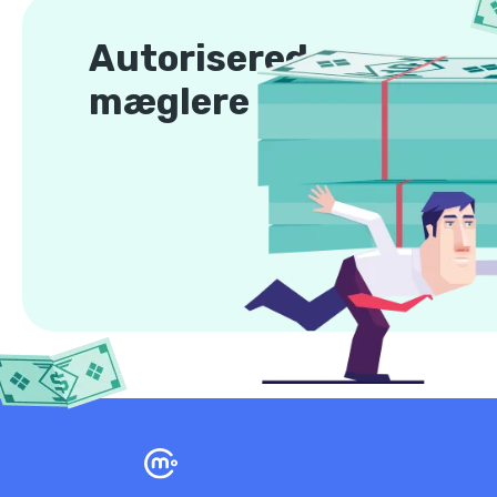
Autoriserede
mæglere