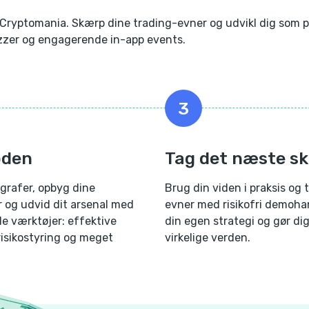
g Cryptomania. Skærp dine trading-evner og udvikl dig som 
zzer og engagerende in-app events.
3
bden
Tag det næste sk
grafer, opbyg dine
Brug din viden i praksis og 
 og udvid dit arsenal med
evner med risikofri demoha
le værktøjer: effektive
din egen strategi og gør dig 
 risikostyring og meget
virkelige verden.