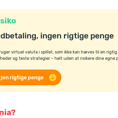
isiko
ndbetaling, ingen rigtige penge
ger virtuel valuta i spillet, som ikke kan hæves til en rigt
eder og teste strategier – helt uden at risikere dine egne 
tjen rigtige penge
nia?