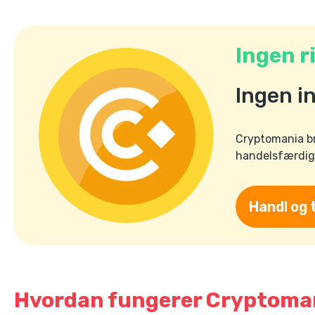
Ingen r
Ingen i
Cryptomania bru
handelsfærdigh
Handl og 
Hvordan fungerer Cryptoma