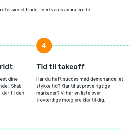
professionel trader med vores avancerede
4
ridt
Tid til takeoff
test dine
Har du haft succes med demohandel et
ndel. Skab
stykke tid? Klar til at prøve rigtige
klar til den
markeder? Vi har en liste over
troværdige mæglere klar til dig.