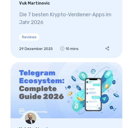
Vuk Martinovic
Die 7 besten Krypto-Verdiener-Apps im
Jahr 2026
Reviews
29 Dezember 2025
10 mins