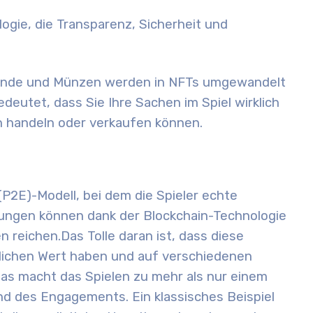
logie, die Transparenz, Sicherheit und
tände und Münzen werden in NFTs umgewandelt
deutet, dass Sie Ihre Sachen im Spiel wirklich
n handeln oder verkaufen können.
(P2E)-Modell, bei dem die Spieler echte
hnungen können dank der Blockchain-Technologie
n reichen.
Das Tolle daran ist, dass diese
lichen Wert haben und auf verschiedenen
as macht das Spielen zu mehr als nur einem
 und des Engagements
. Ein klassisches Beispiel