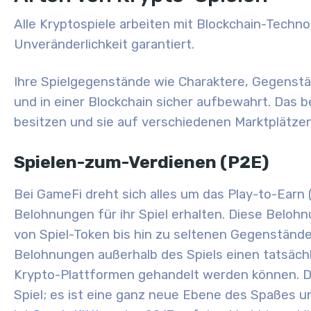
Alle Kryptospiele arbeiten mit Blockchain-Techno
Unveränderlichkeit garantiert.
Ihre Spielgegenstände wie Charaktere, Gegens
und in einer Blockchain sicher aufbewahrt. Das be
besitzen und sie auf verschiedenen Marktplätze
Spielen-zum-Verdienen (P2E)
Bei GameFi dreht sich alles um das Play-to-Earn 
Belohnungen für ihr Spiel erhalten. Diese Belo
von Spiel-Token bis hin zu seltenen Gegenstände
Belohnungen außerhalb des Spiels einen tatsäch
Krypto-Plattformen gehandelt werden können. D
Spiel; es ist eine ganz neue Ebene des Spaßes