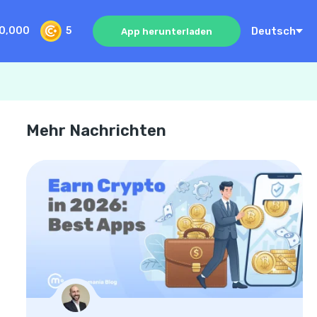
Deutsch
0,000
5
App herunterladen
Mehr Nachrichten