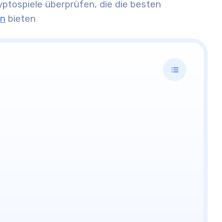
yptospiele überprüfen, die die besten
en
bieten