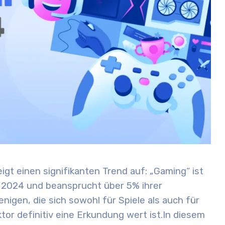
igt einen signifikanten Trend auf: „Gaming“ ist
1 2024 und beansprucht über 5% ihrer
nigen, die sich sowohl für Spiele als auch für
or definitiv eine Erkundung wert ist.
In diesem