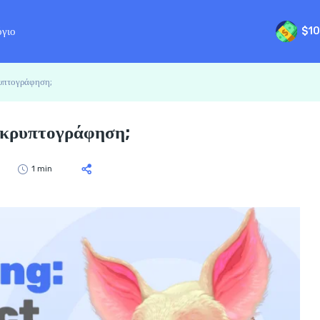
όγιο
$10
ρυπτογράφηση;
ν κρυπτογράφηση;
1 min