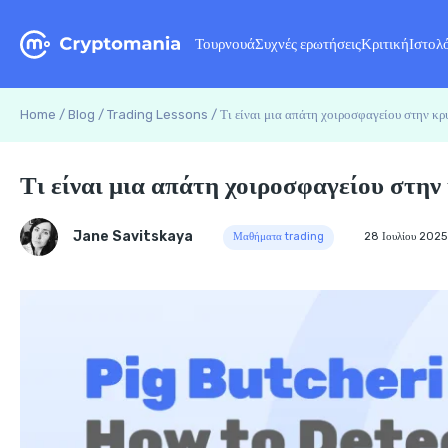
Τουρνουά
Συχνές ερωτήσεις
Κριτική
Ιστολ
Home
/
Blog
/
Trading Lessons
/
Τι είναι μια απάτη χοιροσφαγείου στην κ
Τι είναι μια απάτη χοιροσφαγείου στη
Jane Savitskaya
Μαθήματα trading
28 Ιουλίου 2025