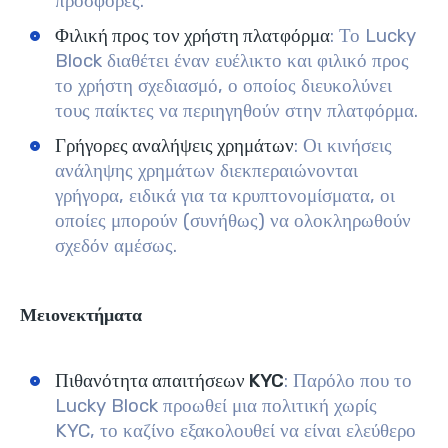
προσφορές.
Φιλική προς τον χρήστη πλατφόρμα
: Το Lucky
Block διαθέτει έναν ευέλικτο και φιλικό προς
το χρήστη σχεδιασμό, ο οποίος διευκολύνει
τους παίκτες να περιηγηθούν στην πλατφόρμα.
Γρήγορες αναλήψεις χρημάτων
: Οι κινήσεις
ανάληψης χρημάτων διεκπεραιώνονται
γρήγορα, ειδικά για τα κρυπτονομίσματα, οι
οποίες μπορούν (συνήθως) να ολοκληρωθούν
σχεδόν αμέσως.
Μειονεκτήματα
Πιθανότητα απαιτήσεων KYC
: Παρόλο που το
Lucky Block προωθεί μια πολιτική χωρίς
KYC, το καζίνο εξακολουθεί να είναι ελεύθερο