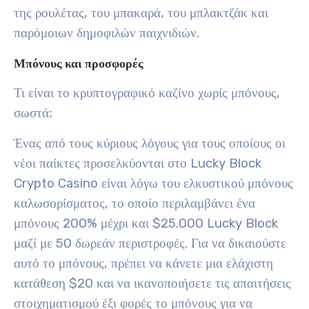
της
ρουλέτας, του μπακαρά, του μπλακτζάκ
και
παρόμοιων δημοφιλών παιχνιδιών.
Μπόνους και προσφορές
Τι είναι το κρυπτογραφικό καζίνο χωρίς μπόνους,
σωστά;
Ένας από τους κύριους λόγους για τους οποίους οι
νέοι παίκτες προσελκύονται στο Lucky Block
Crypto Casino είναι λόγω του ελκυστικού μπόνους
καλωσορίσματος, το οποίο περιλαμβάνει ένα
μπόνους 200% μέχρι και $25.000 Lucky Block
μαζί με 50 δωρεάν περιστροφές. Για να δικαιούστε
αυτό το μπόνους, πρέπει να κάνετε μια ελάχιστη
κατάθεση $20 και να ικανοποιήσετε τις απαιτήσεις
στοιχηματισμού έξι φορές το μπόνους για να