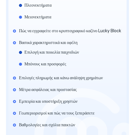
Πλεονεκτήματα
Μειονεκτήματα
Πώς να εγγραφείτε στο κρυπτογραφικό καζίνο Lucky Block
Βασικά χαρακτηριστικά και οφέλη
Επιλογή και ποικιλία παιχνιδιών
Μπόνους και προσφορές
Επιλογές πληρωμής και κάνω ανάληψη χρημάτων
Μέτρα ασφάλειας και προστασίας
Εμπειρία και υποστήριξη χρηστών
Γεωπεριορισμοί και πώς να τους ξεπεράσετε
Βαθμολογίες και σχόλια παικτών