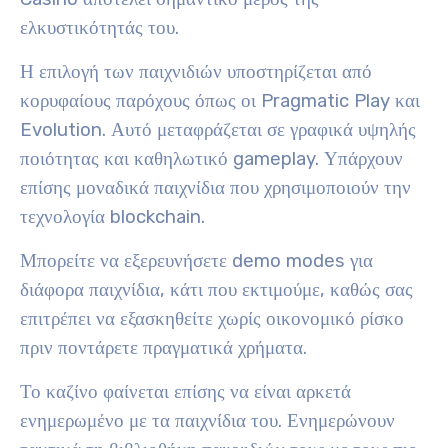
ελκυστικότητάς του.
Η επιλογή των παιχνιδιών υποστηρίζεται από
κορυφαίους παρόχους όπως οι Pragmatic Play και
Evolution. Αυτό μεταφράζεται σε γραφικά υψηλής
ποιότητας και καθηλωτικό gameplay. Υπάρχουν
επίσης μοναδικά παιχνίδια που χρησιμοποιούν την
τεχνολογία blockchain.
Μπορείτε να εξερευνήσετε
demo modes
για
διάφορα παιχνίδια, κάτι που εκτιμούμε, καθώς σας
επιτρέπει να εξασκηθείτε χωρίς οικονομικό ρίσκο
πριν ποντάρετε πραγματικά χρήματα.
Το καζίνο φαίνεται επίσης να είναι
αρκετά
ενημερωμένο
με τα παιχνίδια του. Ενημερώνουν