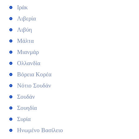
Ιράκ
Λιβερία
Λιβύη
Μάλτα
Μιανμάρ
Ολλανδία
Βόρεια Κορέα
Νότιο Σουδάν
Σουδάν
Σουηδία
Συρία
Ηνωμένο Βασίλειο