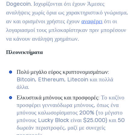
Dogecoin. Ισχυρίζονται ότι έχουν
Άμεσες
αναλήψεις
χωρίς όρια ως χαρακτηριστικό γνώρισμα,
αν και ορισμένοι χρήστες έχουν
αναφέρει
ότι οι
λογαριασμοί τους μπλοκαρίστηκαν πριν μπορέσουν
να κάνουν ανάληψη χρημάτων.
Πλεονεκτήματα
Πολύ μεγάλο εύρος κρυπτονομισμάτων
:
Bitcoin, Ethereum, Litecoin και πολλά
άλλα.
Ελκυστικά μπόνους και προσφορές
: Το καζίνο
προσφέρει γενναιόδωρα μπόνους, όπως ένα
μπόνους καλωσορίσματος 200% (το μέγιστο
μπόνους Lucky Block είναι $25.000) και 50
δωρεάν περιστροφές, μαζί με συνεχείς