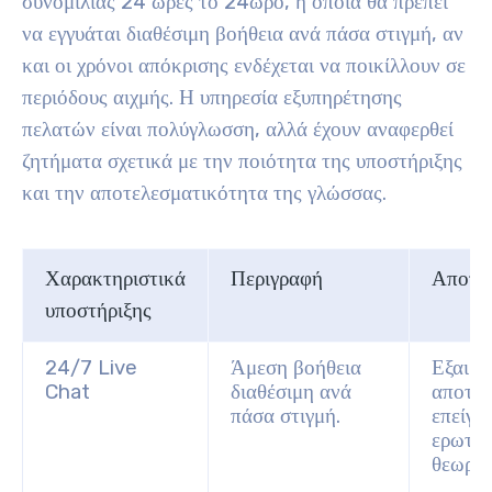
συνομιλίας 24 ώρες το 24ωρο, η οποία θα πρέπει
να εγγυάται διαθέσιμη βοήθεια ανά πάσα στιγμή, αν
και οι χρόνοι απόκρισης ενδέχεται να ποικίλλουν σε
περιόδους αιχμής. Η υπηρεσία εξυπηρέτησης
πελατών είναι πολύγλωσση, αλλά έχουν αναφερθεί
ζητήματα σχετικά με την ποιότητα της υποστήριξης
και την αποτελεσματικότητα της γλώσσας.
Χαρακτηριστικά
Περιγραφή
Αποτε
υποστήριξης
24/7 Live
Άμεση βοήθεια
Εξαιρε
Chat
διαθέσιμη ανά
αποτελ
πάσα στιγμή.
επείγο
ερωτήμ
θεωρητ