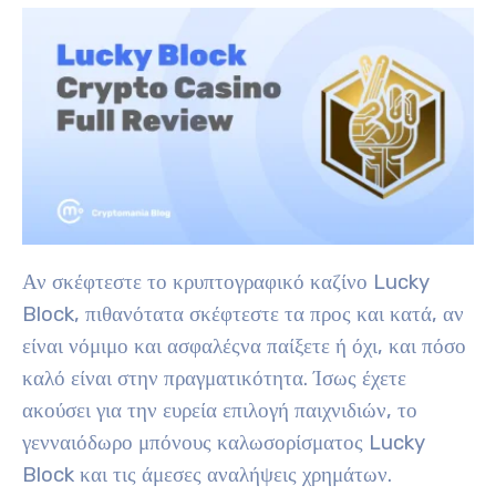
Αν σκέφτεστε το κρυπτογραφικό καζίνο Lucky
Block, πιθανότατα σκέφτεστε τα
προς και κατά
, αν
είναι
νόμιμο
και
ασφαλές
να παίξετε ή όχι, και πόσο
καλό είναι στην πραγματικότητα. Ίσως έχετε
ακούσει για την ευρεία επιλογή παιχνιδιών,
το
γενναιόδωρο μπόνους καλωσορίσματος Lucky
Block
και τις άμεσες αναλήψεις χρημάτων.