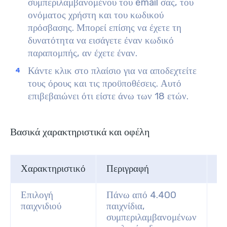
συμπεριλαμβανομένου του email σας, του
ονόματος χρήστη και του κωδικού
πρόσβασης. Μπορεί επίσης να έχετε τη
δυνατότητα να εισάγετε έναν κωδικό
παραπομπής, αν έχετε έναν.
Κάντε κλικ στο πλαίσιο για να αποδεχτείτε
τους όρους και τις προϋποθέσεις. Αυτό
επιβεβαιώνει ότι είστε άνω των 18 ετών.
Βασικά χαρακτηριστικά και οφέλη
Χαρακτηριστικό
Περιγραφή
Ο
Επιλογή
Πάνω από 4.400
Εξ
παιχνιδιού
παιχνίδια,
έν
συμπεριλαμβανομένων
φ