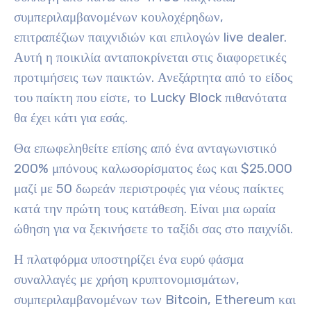
συμπεριλαμβανομένων κουλοχέρηδων,
επιτραπέζιων παιχνιδιών και επιλογών live dealer.
Αυτή η ποικιλία ανταποκρίνεται στις διαφορετικές
προτιμήσεις των παικτών. Ανεξάρτητα από το είδος
του παίκτη που είστε, το Lucky Block πιθανότατα
θα έχει κάτι για εσάς.
Θα επωφεληθείτε επίσης από ένα ανταγωνιστικό
200% μπόνους καλωσορίσματος
έως και $25.000
μαζί με
50 δωρεάν περιστροφές
για νέους παίκτες
κατά την πρώτη τους κατάθεση. Είναι μια ωραία
ώθηση για να ξεκινήσετε το ταξίδι σας στο παιχνίδι.
Η πλατφόρμα υποστηρίζει ένα ευρύ φάσμα
συναλλαγές με χρήση κρυπτονομισμάτων,
συμπεριλαμβανομένων των Bitcoin, Ethereum και