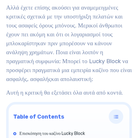
Αλλά έχετε επίσης ακούσει για
αναμεμειγμένες
κριτικές
σχετικά με την υποστήριξη πελατών και
τους ασαφείς όρους μπόνους. Μερικοί άνθρωποι
έχουν πει ακόμη και ότι οι λογαριασμοί τους
μπλοκαρίστηκαν πριν μπορέσουν να κάνουν
ανάληψη χρημάτων. Ποια είναι λοιπόν η
πραγματική συμφωνία; Μπορεί το Lucky Block να
προσφέρει πραγματικά μια εμπειρία καζίνο που είναι
ασφαλής
,
ασφαλής
και
απολαυστική
;
Αυτή η κριτική θα εξετάσει όλα αυτά από κοντά.
Table of Contents
Επισκόπηση του καζίνο Lucky Block