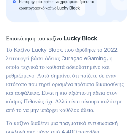
Η ετυμηγορία: πρέπει να χρησιμοποιήσετε το
κρυπτογραφικό καζίνο Lucky Block
Επισκόπηση του καζίνο Lucky Block
Το Καζίνο Lucky Block, που ιδρύθηκε το 2022,
λειτουργεί βάσει άδειας
Curaçao eGaming
, η
οποία τεχνικά το καθιστά αδειοδοτημένο και
ρυθμιζόμενο. Αυτό σημαίνει ότι παίζετε σε έναν
ιστότοπο που τηρεί ορισμένα πρότυπα δικαιοσύνης
και ασφάλειας. Είναι η πιο αξιόπιστη άδεια στον
κόσμο; Πιθανώς όχι. Αλλά είναι σίγουρα καλύτερη
από το να μην υπάρχει καθόλου άδεια.
Το καζίνο διαθέτει μια πραγματικά εντυπωσιακή
συλλογή από πάνω από
4.400 παιχνίδια
,