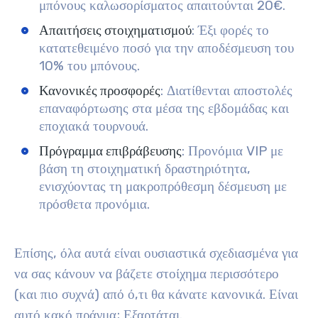
μπόνους καλωσορίσματος απαιτούνται 20€.
Απαιτήσεις στοιχηματισμού
: Έξι φορές το
κατατεθειμένο ποσό για την αποδέσμευση του
10% του μπόνους.
Κανονικές προσφορές
: Διατίθενται αποστολές
επαναφόρτωσης στα μέσα της εβδομάδας και
εποχιακά τουρνουά.
Πρόγραμμα επιβράβευσης
: Προνόμια VIP με
βάση τη στοιχηματική δραστηριότητα,
ενισχύοντας τη μακροπρόθεσμη δέσμευση με
πρόσθετα προνόμια.
Επίσης, όλα αυτά είναι ουσιαστικά σχεδιασμένα για
να σας κάνουν να
βάζετε
στοίχημα περισσότερο
(και πιο συχνά) από ό,τι θα κάνατε κανονικά. Είναι
αυτό κακό πράγμα; Εξαρτάται.