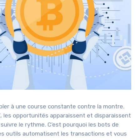
ler à une course constante contre la montre.
7, les opportunités apparaissent et disparaissent
 suivre le rythme. C’est pourquoi les
bots de
es outils
automatisent les transactions
et vous