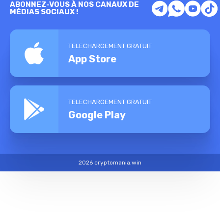
ABONNEZ-VOUS À NOS CANAUX DE
MÉDIAS SOCIAUX !
TELECHARGEMENT GRATUIT
App Store
TELECHARGEMENT GRATUIT
Google Play
2026 cryptomania.win