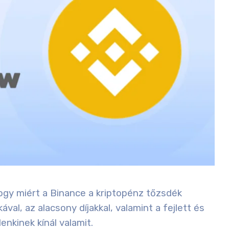
 hogy miért a Binance a kriptopénz tőzsdék
al, az alacsony díjakkal, valamint a fejlett és
nkinek kínál valamit.