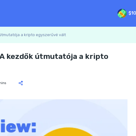
$1
útmutatója a kripto egyszerűvé vált
 A kezdők útmutatója a kripto
mins