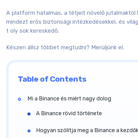
A platform hatalmas, a tétjeit növelő jutalmaktól
mindezt erős biztonsági intézkedésekkel, és vilá
t oly sok kereskedő.
Készen állsz többet megtudni? Merüljünk el.
Table of Contents
Mi a Binance és miért nagy dolog
A Binance rövid története
Hogyan szólítja meg a Binance a kezdő