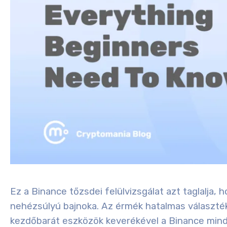
Ez a Binance tőzsdei felülvizsgálat azt taglalja,
nehézsúlyú bajnoka. Az érmék hatalmas választékáv
kezdőbarát eszközök keverékével a Binance minde