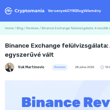
Versenyek
GYIK
Blog
Vélemény
Home
/
Blog
/
Reviews
/
Binance Exchange felülvizsgálata: A kezdők 
Binance Exchange felülvizsgálata:
egyszerűvé vált
Vuk Martinovic
Reviews
28 július 2025
13 