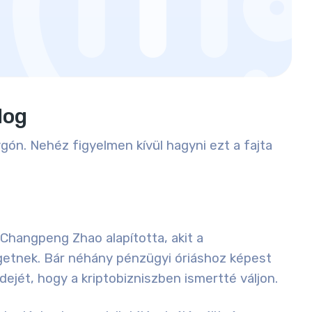
log
ygón
. Nehéz figyelmen kívül hagyni ezt a fajta
Changpeng Zhao alapította, akit a
etnek. Bár néhány pénzügyi óriáshoz képest
dejét, hogy a kriptobizniszben ismertté váljon.