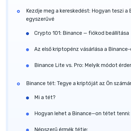
Kezdje meg a kereskedést: Hogyan teszi a B
egyszerűvé
Crypto 101: Binance — fiókod beállítása
Az első kriptopénz vásárlása a Binance
Binance Lite vs. Pro: Melyik módot érd
Binance tét: Tegye a kriptóját az Ön számá
Mi a tét?
Hogyan lehet a Binance—on tétet tenni:
Népszerű érmék tétje: