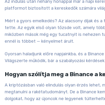
Az indulás után néhány hónappal már a napi keres
platformot biztosított a kereskedők számára vilá
Miért a gyors emelkedés? Az alacsony díjak és a 
tette. Az egyik első olyan tőzsde volt, amely töb
miközben mások még egy tucatnyit is nehezen tudt
ennél is többet — kényelmet árult.
Gyorsan haladjunk előre napjainkba, és a Binance 
Világszerte működik, bár a szabályozási kérdések 
Hogyan szólítja meg a Binance a k
A kriptózásban való elindulás olyan érzés lehet, 
megtanulni a rakétatudományt. De a Binance kem
dolgokat, hogy az újoncok ne legyenek túlterhelt