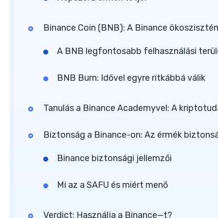
Binance Coin (BNB): A Binance ökosziszt
A BNB legfontosabb felhasználási terül
BNB Burn: Idővel egyre ritkábbá válik
Tanulás a Binance Academyvel: A kriptotu
Biztonság a Binance-on: Az érmék biztons
Binance biztonsági jellemzői
Mi az a SAFU és miért menő
Verdict: Használja a Binance—t?