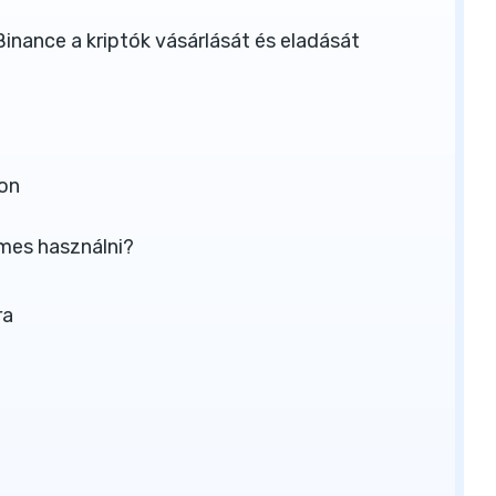
inance a kriptók vásárlását és eladását
-on
emes használni?
ra