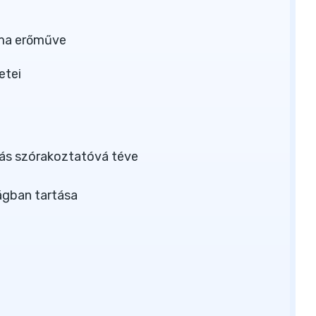
éma erőműve
etei
dás szórakoztatóvá téve
ágban tartása