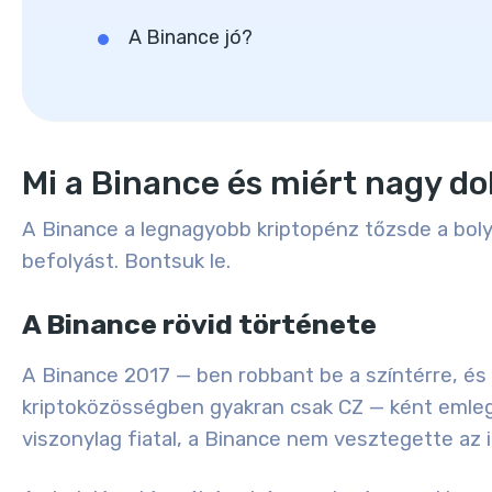
A Binance jó?
Mi a Binance és miért nagy do
A Binance a
legnagyobb kriptopénz tőzsde a bol
befolyást. Bontsuk le.
A Binance rövid története
A Binance 2017 — ben robbant be a színtérre, és 
kriptoközösségben gyakran csak CZ — ként emleg
viszonylag fiatal, a Binance nem vesztegette az i