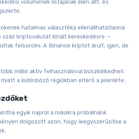
kedési volumenek listájának élén állt, és
gszerte.
tokenek hatalmas választéka ellenállhatatlanná
b száz kriptovalutát kínált kereskedésre —
ak felsorolni. A Binance kriptót árult, igen, de
több millió aktív felhasználóval büszkélkedhet.
miatt a különböző régiókban eltérő a jelenléte.
ezdőket
mintha egyik napról a másikra próbálnánk
ényen dolgozott azon, hogy leegyszerűsítse a
ek.