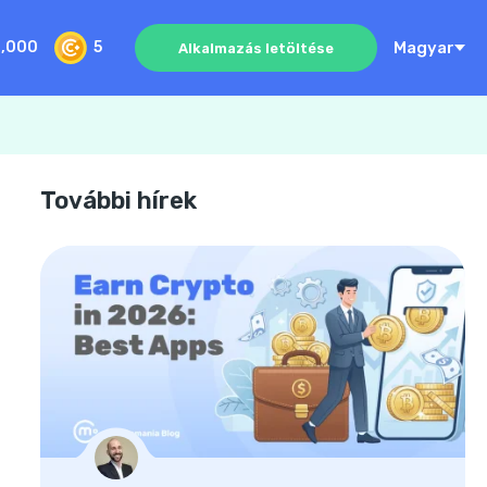
Magyar
0,000
5
Alkalmazás letöltése
További hírek