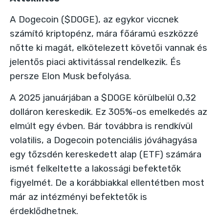
A Dogecoin ($DOGE), az egykor viccnek
számító kriptopénz, mára főáramú eszközzé
nőtte ki magát, elkötelezett követői vannak és
jelentős piaci aktivitással rendelkezik. És
persze Elon Musk befolyása.
A 2025 januárjában a $DOGE körülbelül 0,32
dolláron kereskedik. Ez
305%-os emelkedés az
elmúlt egy évben
. Bár továbbra is rendkívül
volatilis, a Dogecoin potenciális jóváhagyása
egy
tőzsdén kereskedett alap (ETF)
számára
ismét felkeltette a lakossági befektetők
figyelmét. De a korábbiakkal ellentétben most
már az intézményi befektetők is
érdeklődhetnek.