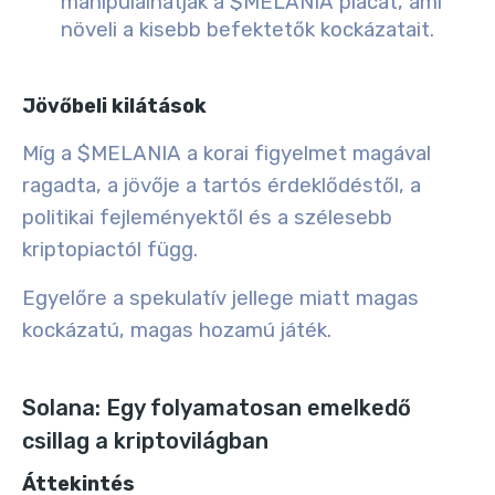
manipulálhatják a $MELANIA piacát, ami
növeli a kisebb befektetők kockázatait.
Jövőbeli kilátások
Míg a $MELANIA a korai figyelmet magával
ragadta, a jövője a tartós érdeklődéstől, a
politikai fejleményektől és a szélesebb
kriptopiactól függ.
Egyelőre a spekulatív jellege miatt magas
kockázatú, magas hozamú játék.
Solana: Egy folyamatosan emelkedő
csillag a kriptovilágban
Áttekintés