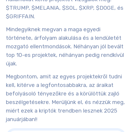
$
TRUMP, $MELANIA, $SOL, $XRP, $DOGE,
és
$GRIFFAIN
.
Mindegyiknek megvan a maga egyedi
története, árfolyam alakulása és a lendületét
mozgató ellentmondások. Néhányan jól bevált
top 10-es projektek, néhányan pedig rendkívül
újak.
Megbontom, amit az egyes projektekről tudni
kell, kitérve a legfontosabbakra, az áraikat
befolyásoló tényezőkre és a körülöttük zajló
beszélgetésekre. Merüljünk el, és nézzük meg,
miért ezek a kriptók
trendben lesznek 2025
januárjában
!
!