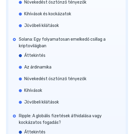
Növekedést ösztönző tényezők
Kihívások és kockázatok
Jövőbeli kilátások
Solana: Egy folyamatosan emelkedő csillag a
kriptovilágban
Áttekintés
Az árdinamika
Növekedést ösztönző tényezők
Kihívások
Jövőbeli kilátások
Ripple: A globális fizetések áthidalása vagy
kockázatos fogadás?
Áttekintés