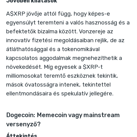
Jövőbeli kilátások
A$XRP jövője attól függ, hogy képes-e
egyensúlyt teremteni a valós hasznosság és a
befektetők bizalma között. Vonzereje az
innovatív fizetési megoldásaiban rejlik, de az
átláthatósággal és a tokenomikával
kapcsolatos aggodalmak megnehezíthetik a
növekedését. Míg egyesek a $XRP-t
milliomosokat teremtő eszköznek tekintik,
mások óvatosságra intenek, tekintettel
ellentmondásaira és spekulatív jellegére.
Dogecoin: Memecoin vagy mainstream
versenyző?
Áttekintés