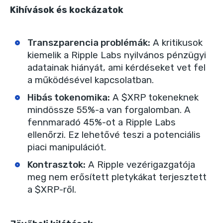
Kihívások és kockázatok
Transzparencia problémák
:
A kritikusok
kiemelik a Ripple Labs nyilvános pénzügyi
adatainak hiányát, ami kérdéseket vet fel
a működésével kapcsolatban.
Hibás tokenomika
:
A $XRP tokeneknek
mindössze 55%-a van forgalomban. A
fennmaradó 45%-ot a Ripple Labs
ellenőrzi. Ez lehetővé teszi a potenciális
piaci manipulációt.
Kontrasztok
:
A Ripple vezérigazgatója
meg nem erősített pletykákat terjesztett
a $XRP-ről.