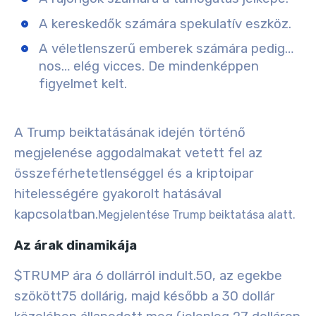
A kereskedők számára spekulatív eszköz.
A véletlenszerű emberek számára pedig…
nos… elég vicces. De mindenképpen
figyelmet kelt.
A Trump beiktatásának idején történő
megjelenése aggodalmakat vetett fel az
összeférhetetlenséggel és a kriptoipar
hitelességére gyakorolt hatásával
kapcsolatban.
Megjelentése Trump beiktatása alatt.
Az árak dinamikája
$TRUMP ára
6 dollárról indult.50
, az egekbe
szökött
75
dollárig, majd később a
30
dollár