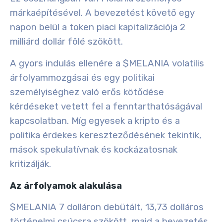
márkaépítésével. A bevezetést követő egy
napon belül a token piaci kapitalizációja 2
milliárd dollár fölé szökött.
A gyors indulás ellenére a $MELANIA volatilis
árfolyammozgásai és egy politikai
személyiséghez való erős kötődése
kérdéseket vetett fel a fenntarthatóságával
kapcsolatban. Míg egyesek a kripto és a
politika érdekes kereszteződésének tekintik,
mások spekulatívnak és kockázatosnak
kritizálják.
Az árfolyamok alakulása
$MELANIA 7 dolláron debütált, 13,73 dolláros
történelmi csúcsra szökött, majd a bevezetés