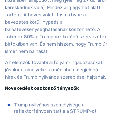
közelében állapodott meg (jelenleg 27 dolláron
kereskednek vele). Mindez alig egy hét alatt
történt. A
heves volatilitása
a
hype
a
bevezetés körüli
hype
és a
bálnatevékenység
hatásának köszönhető. A
tokenek 80%-a Trumphoz kötődő szervezetek
birtokában van. És nem hiszem, hogy Trump úr
ismer nem bálnákat.
Az elemzők további árfolyam-ingadozásokat
jósolnak, amelyeket a médiában megjelenő
hírek és Trump nyilvános szereplései hajtanak.
Növekedést ösztönző tényezők
Trump nyilvános személyisége a
reflektorfényben tartja a $TRUMP-ot,