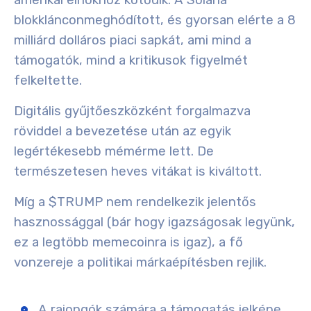
amerikai elnökhöz kötődik. A
Solana
blokkláncon
meghódított, és gyorsan elérte a 8
milliárd dolláros piaci sapkát, ami mind a
támogatók, mind a kritikusok figyelmét
felkeltette.
Digitális gyűjtőeszközként forgalmazva
röviddel a bevezetése után az egyik
legértékesebb mémérme lett. De
természetesen heves vitákat is kiváltott.
Míg a $TRUMP
nem rendelkezik jelentős
hasznossággal
(bár hogy igazságosak legyünk,
ez a legtöbb memecoinra is igaz), a fő
vonzereje a
politikai márkaépítésben
rejlik.
A rajongók számára a támogatás jelképe.