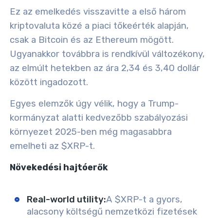
Ez az emelkedés visszavitte a
első három
kriptovaluta
közé a piaci tőkeérték alapján,
csak a Bitcoin és az Ethereum mögött.
Ugyanakkor továbbra is rendkívül változékony,
az elmúlt hetekben az ára 2,34 és 3,40 dollár
között ingadozott.
Egyes elemzők úgy vélik, hogy a Trump-
kormányzat alatti kedvezőbb szabályozási
környezet 2025-ben még magasabbra
emelheti az $XRP-t.
Növekedési hajtóerők
Real-world utility
:
A $XRP-t a gyors,
alacsony költségű nemzetközi fizetések