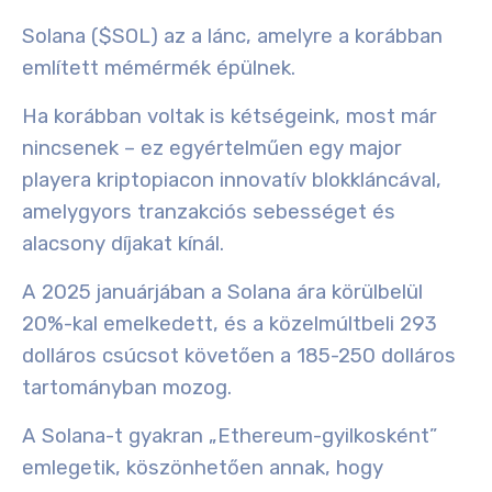
Solana ($SOL) az a lánc, amelyre a korábban
említett mémérmék épülnek.
Ha korábban voltak is kétségeink, most már
nincsenek – ez egyértelműen egy
major
player
a kriptopiacon
innovatív blokkláncával
,
amely
gyors tranzakciós sebességet
és
alacsony díjakat
kínál.
A 2025 januárjában a Solana ára körülbelül
20%-kal emelkedett, és a közelmúltbeli 293
dolláros csúcsot követően a 185-250 dolláros
tartományban mozog.
A Solana-t gyakran „Ethereum-gyilkosként”
emlegetik, köszönhetően annak, hogy