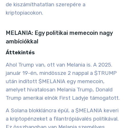
de kiszámíthatatlan szerepére a
kriptopiacokon.
MELANIA: Egy politikai memecoin nagy
ambíciókkal
Áttekintés
Ahol Trump van, ott van Melania is. A 2025.
január 19-én, mindössze 2 nappal a $TRUMP
után indított $MELANIA egy
memecoin,
amelyet hivatalosan Melania Trump
, Donald
Trump amerikai elnök First Ladyje támogatott.
A
Solana blokkláncra épül
, a $MELANIA keveri
a kriptopénzeket a
filantrópiával
és
politikával
.
Ez összhangban van Melania személyes