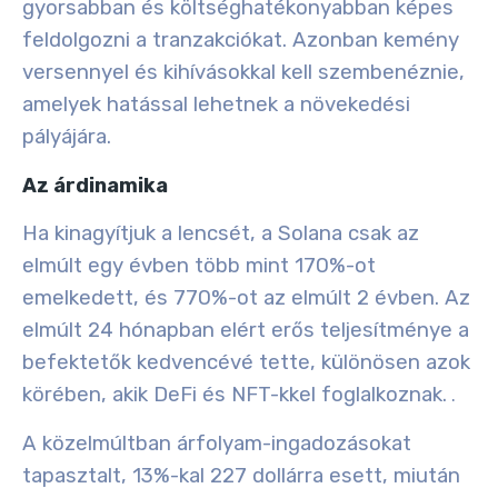
gyorsabban és költséghatékonyabban képes
feldolgozni a tranzakciókat. Azonban kemény
versennyel és kihívásokkal kell szembenéznie,
amelyek hatással lehetnek a növekedési
pályájára.
Az árdinamika
Ha kinagyítjuk a lencsét, a Solana csak az
elmúlt egy évben több mint
170%-ot
emelkedett
, és
770%-ot az elmúlt 2 évben
. Az
elmúlt 24 hónapban elért erős teljesítménye a
befektetők kedvencévé tette, különösen azok
körében, akik DeFi és NFT-kkel foglalkoznak.
.
A közelmúltban árfolyam-ingadozásokat
tapasztalt, 13%-kal 227 dollárra esett, miután