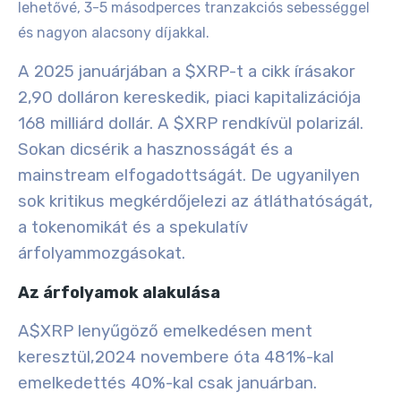
lehetővé, 3-5 másodperces tranzakciós sebességgel
és nagyon alacsony díjakkal.
A 2025 januárjában a $XRP-t a cikk írásakor
2,90 dolláron kereskedik, piaci kapitalizációja
168 milliárd dollár. A $XRP rendkívül polarizál.
Sokan dicsérik a hasznosságát és a
mainstream elfogadottságát. De ugyanilyen
sok kritikus megkérdőjelezi az átláthatóságát,
a tokenomikát és a spekulatív
árfolyammozgásokat.
Az árfolyamok alakulása
A$XRP lenyűgöző emelkedésen ment
keresztül,
2024 novembere óta 481%-kal
emelkedett
és
40%-kal csak januárban
.