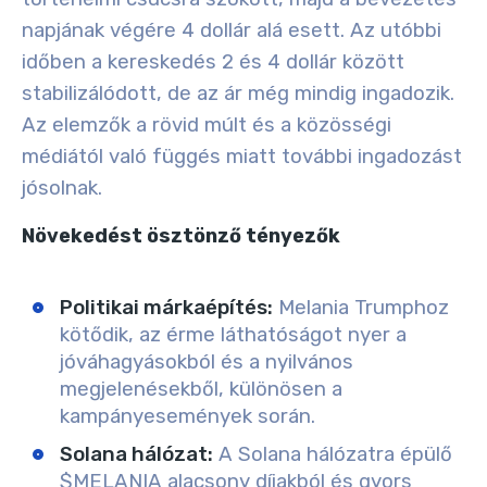
napjának végére 4 dollár alá esett. Az utóbbi
időben a kereskedés 2 és 4 dollár között
stabilizálódott, de az ár még mindig ingadozik.
Az elemzők a rövid múlt és a közösségi
médiától való függés miatt további ingadozást
jósolnak.
Növekedést ösztönző tényezők
Politikai márkaépítés
:
Melania Trumphoz
kötődik, az érme láthatóságot nyer a
jóváhagyásokból és a nyilvános
megjelenésekből, különösen a
kampányesemények során.
Solana hálózat
:
A Solana hálózatra épülő
$MELANIA alacsony díjakból és gyors