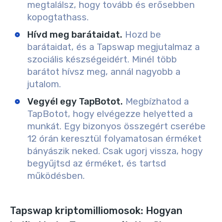
megtalálsz, hogy tovább és erősebben
kopogtathass.
Hívd meg barátaidat.
Hozd be
barátaidat, és a Tapswap megjutalmaz a
szociális készségeidért. Minél több
barátot hívsz meg, annál nagyobb a
jutalom.
Vegyél egy TapBotot.
Megbízhatod a
TapBotot, hogy elvégezze helyetted a
munkát. Egy bizonyos összegért cserébe
12 órán keresztül folyamatosan érméket
bányászik neked. Csak ugorj vissza, hogy
begyűjtsd az érméket, és tartsd
működésben.
Tapswap kriptomilliomosok: Hogyan