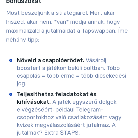
bónuszokat
Most beszéljünk a stratégiáról. Mert akár
hiszed, akár nem, *van* módja annak, hogy
maximalizáld a jutalmaidat a Tapswapban. Íme
néhány tipp:
Növeld a csapolóerődet.
Vásárolj
boostert a játékon belüli boltban. Több
csapolás = több érme = több dicsekedési
jog.
Teljesíthetsz feladatokat és
kihívásokat.
A játék egyszerű dolgok
elvégzéséért, például Telegram-
csoportokhoz való csatlakozásért vagy
kvízek megválaszolásáért jutalmaz. A
jutalmak? Extra $TAPS.