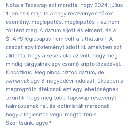
Noha a Tapswap azt mondta, hogy 2024. július
1-jén esik majd le a nagy részvények-tőkék
esemény, meglepetés, meglepetés – ez nem
történt meg. A dátum eljött és elment, és a
$TAPS légicsapás nem volt a láthatáron. A
csapat egy közleményt adott ki, amelyben azt
állította, hogy a késés oka az volt, hogy még
mindig tárgyalnak egy csomó kriptotőzsdével.
Klasszikus. Még nincs biztos dátum, de
remélnek
egy 3. negyedévi indulást. Eközben a
megrögzött játékosok ezt egy lehetőségnek
tekintik, hogy még több Tapswap részvényt
halmozzanak fel, és optimisták maradnak,
hogy a légiesítés végül megtörténik.
Szorítsunk, ugye?