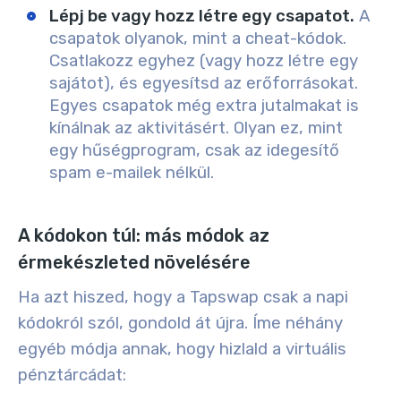
Lépj be vagy hozz létre egy csapatot.
A
csapatok olyanok, mint a cheat-kódok.
Csatlakozz egyhez (vagy hozz létre egy
sajátot), és egyesítsd az erőforrásokat.
Egyes csapatok még extra jutalmakat is
kínálnak az aktivitásért. Olyan ez, mint
egy hűségprogram, csak az idegesítő
spam e-mailek nélkül.
A kódokon túl: más módok az
érmekészleted növelésére
Ha azt hiszed, hogy a Tapswap csak a napi
kódokról szól, gondold át újra. Íme néhány
egyéb módja annak, hogy hizlald a virtuális
pénztárcádat: