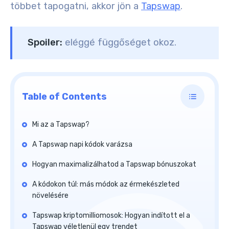
többet tapogatni, akkor jön a
Tapswap
.
Spoiler:
eléggé függőséget okoz.
Table of Contents
Mi az a Tapswap?
A Tapswap napi kódok varázsa
Hogyan maximalizálhatod a Tapswap bónuszokat
A kódokon túl: más módok az érmekészleted
növelésére
Tapswap kriptomilliomosok: Hogyan indított el a
Tapswap véletlenül egy trendet