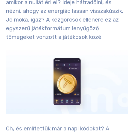
amikor a nullát éri el? Ideje hátradőlni, és
nézni, ahogy az energiád lassan visszakúszik.
Jó móka, igaz? A kézgörcsök ellenére ez az
egyszerű játékformátum lenyűgöző
tömegeket vonzott a játékosok közé.
Oh, és említettük már a napi kódokat? A