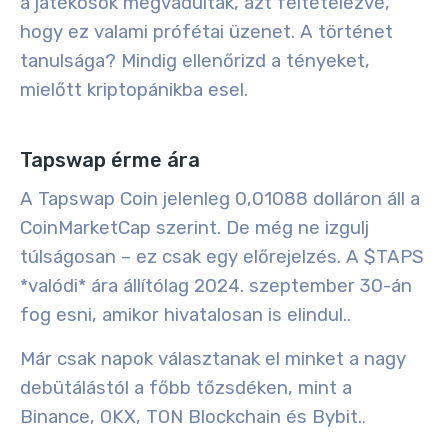
a játékosok megvadultak, azt feltételezve,
hogy ez valami prófétai üzenet. A történet
tanulsága? Mindig ellenőrizd a tényeket,
mielőtt kriptopánikba esel.
Tapswap érme ára
A Tapswap Coin jelenleg 0,01088 dolláron áll a
CoinMarketCap szerint. De még ne izgulj
túlságosan – ez csak egy előrejelzés. A $TAPS
*valódi* ára állítólag 2024. szeptember 30-án
fog esni, amikor hivatalosan is elindul.
.
Már csak napok választanak el minket a nagy
debütálástól a főbb tőzsdéken, mint a
Binance, OKX, TON Blockchain és Bybit.
.