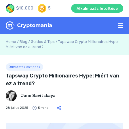
$10,000
5
Alkalmazás letöltése
Home
/
Blog
/
Guides & Tips
/
Tapswap Crypto Millionaires Hype:
Miért van ez a trend?
Útmutatók és tippek
Tapswap Crypto Millionaires Hype: Miért van
ez a trend?
Jane Savitskaya
28 július 2025
5 mins