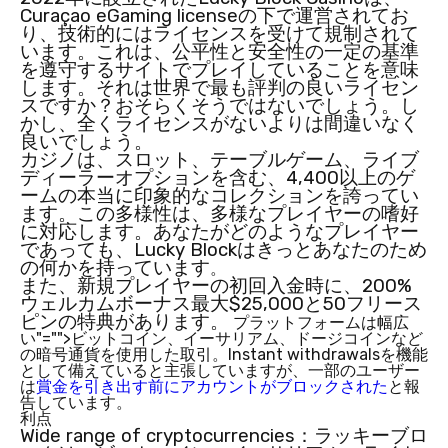
Curaçao eGaming license
の下で運営されてお
り、技術的にはライセンスを受けて規制されて
います。これは、公平性と安全性の一定の基準
を遵守するサイトでプレイしていることを意味
します。それは世界で最も評判の良いライセン
スですか？おそらくそうではないでしょう。し
かし、全くライセンスがないよりは間違いなく
良いでしょう。
カジノは、スロット、テーブルゲーム、ライブ
ディーラーオプションを含む、
4,400以上のゲ
ーム
の本当に印象的なコレクションを誇ってい
ます。この多様性は、多様なプレイヤーの嗜好
に対応します。あなたがどのようなプレイヤー
であっても、Lucky Blockはきっとあなたのため
の何かを持っています
。
また、新規プレイヤーの初回入金時に、
200%
ウェルカムボーナス
最大$25,000と
50フリース
ピン
の特典があります。
プラットフォームは幅広
い
"="">
ビットコイン、イーサリアム、ドージコインなど
の暗号通貨を使用した取引。
Instant withdrawals
を機能
として備えていると主張していますが、一部のユーザー
は
賞金を引き出す前にアカウントがブロックされた
と報
告しています。
利点
Wide range of cryptocurrencies
：ラッキーブロ