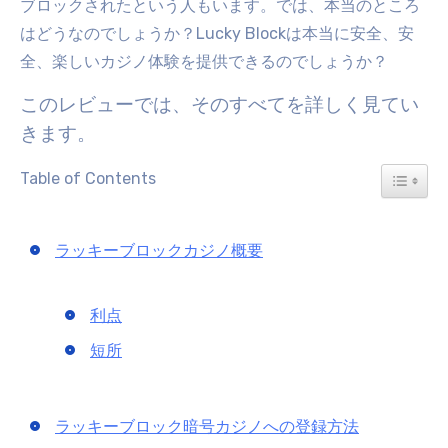
ブロックされたという人もいます。では、本当のところ
はどうなのでしょうか？Lucky Blockは本当に
安全
、
安
全
、
楽しい
カジノ体験を提供できるのでしょうか？
このレビューでは、そのすべてを詳しく見てい
きます。
Table of Contents
ラッキーブロックカジノ概要
利点
短所
ラッキーブロック暗号カジノへの登録方法