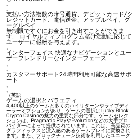
。
。
支払い方法
複数の暗号通貨、デビットカード/ク
レジットカード、電信送金、アップルペイ、グ
ーグルペイ
無制限ですぐにお金を引き出すことができま
す。
ロイヤルティプログラム
賭け活動に応じて
ユーザーに報酬を与えます。
。
インターフェイス
快適なナビゲーションとユー
ザーフレンドリーなインターフェース
。
。
カスタマー
サポート
24時間利用可能な高速サポ
ート
。
。
（英語
ゲームの選択とバラエティ
4,400以上のゲームと多くのハイリターンやライブディ
ーラーオプションがあり、
ゲームの選択
はLucky Block
Crypto Casinoの魅力の重要な部分です。
ゲームセレク
ションは、Pragmatic PlayやEvolutionなどの大手プロ
バイダーによって提供されています。これは、高品質の
グラフィックスと没入感のあるゲームプレイに変換され
ます。また、ブロックチェーン技術を利用したユニーク