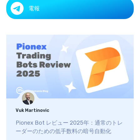
電報
Vuk Martinovic
Pionex Bot レビュー 2025年：通常のトレ
ーダーのための低手数料の暗号自動化