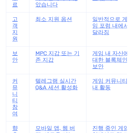
료
았습니다
고
최소 지원 옵션
일반적으로 게
객
임 포럼 내에서
지
달라짐
원
보
MPC 지갑 또는 기
게임 내 자산에
안
존 지갑
대한 블록체인
보안
커
텔레그램 실시간
게임 커뮤니티
뮤
Q&A 세션 활성화
내 활동
니
티
참
여
향
모바일 앱, 웹 버
진행 중인 게임