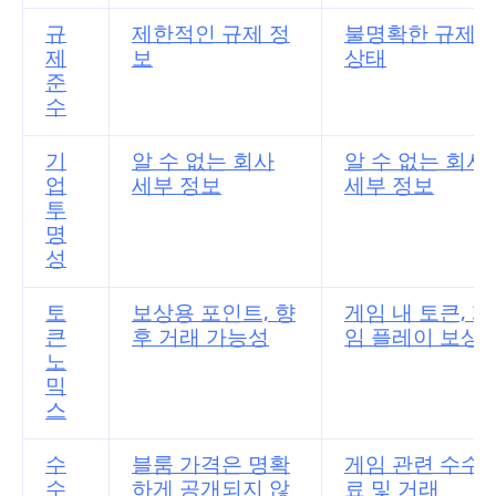
규
제한적인 규제 정
불명확한 규제
제
보
상태
준
수
기
알 수 없는 회사
알 수 없는 회사
업
세부 정보
세부 정보
투
명
성
토
보상용 포인트, 향
게임 내 토큰, 게
큰
후 거래 가능성
임 플레이 보상
노
믹
스
수
블룸 가격은 명확
게임 관련 수수
수
하게 공개되지 않
료 및 거래