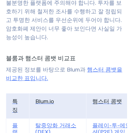
불분명한 플랫폼에 주의해야 합니다. 투자를 보
호하기 위해 철저한 조사를 수행하고 잘 정립되
고 투명한 서비스를 우선순위에 두어야 합니다.
암호화폐 제안이 너무 좋아 보인다면 사실일 가
능성이 높습니다.
블룸과 햄스터 콤뱃 비교표
제공된 정보를 바탕으로 Blum과
햄스터 콤뱃을
비교한 표입니다.
특
Blum.io
햄스터 콤뱃
징
플
탈중앙화 거래소
플레이-투-에인
랫
(DEX)
션(P2E) 게임