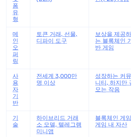
폼
유
형
메
토큰 거래, 선물,
보상을 제공하
인
디파이 도구
는 블록체인 기
오
반 게임
퍼
링
사
전세계 3,000만
성장하는 커뮤
용
명 이상
니티, 하지만 규
자
모는 작음
기
반
기
하이브리드 거래
블록체인 게임,
술
소 모델, 텔레그램
게임 내 자산
미니앱