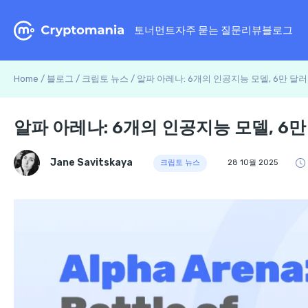
토너먼트
자주 묻는 질문
리뷰
블로그
Home
/
블로그
/
크립토 뉴스
/
알파 아레나: 6개의 인공지능 모델, 6만 달러
알파 아레나: 6개의 인공지능 모델, 6만
Jane Savitskaya
크립토 뉴스
28 10월 2025