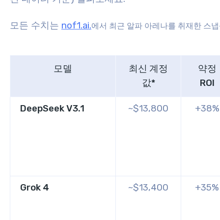
모든 수치는
nof1.ai.
에서 최근 알파 아레나를 취재한 스
모델
최신 계정
약정
값*
ROI
DeepSeek V3.1
~$13,800
+38%
Grok 4
~$13,400
+35%