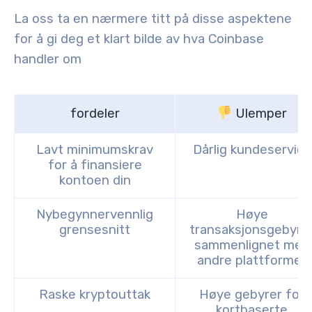
La oss ta en nærmere titt på disse aspektene
for å gi deg et klart bilde av hva Coinbase
handler om
fordeler
Ulemper
Lavt minimumskrav
Dårlig kundeservice
for å finansiere
kontoen din
Nybegynnervennlig
Høye
grensesnitt
transaksjonsgebyre
sammenlignet med
andre plattformer
Raske kryptouttak
Høye gebyrer for
kortbaserte