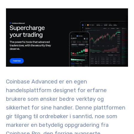
Coinbase Advanced er en egen
handelsplattform designet for erfarne
brukere som ønsker bedre verktøy og
sikkerhet for sine handler. Denne plattformen
gir tilgang til ordrebøker i sanntid, noe som
markerer en betydelig oppgradering fra
Coinbase Pro, den forrige avanserte