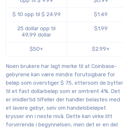
Opp til $ 9.99
$0.99
$ 10 opp til $ 24.99
$1.49
25 dollar opp til
$1.99
49,99 dollar
$50+
$2.99+
Noen brukere har lagt merke til at Coinbase-
gebyrene kan være mindre forutsigbare for
beløp som overstiger $ 75, ettersom de bytter
til et fast dollarbeløp som er omtrent 4%. Det
er imidlertid tilfeller der handler belastes med
et lavere gebyr, selv om handelsbeløpet
krysser inn i neste nivå. Dette kan virke litt
forvirrende i begynnelsen, men det er en del