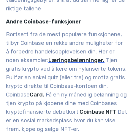
valideringsgebyrer, slik at du sammenligner de
riktige tallene
Andre Coinbase-funksjoner
Bortsett fra de mest populære funksjonene,
tilbyr Coinbase en rekke andre muligheter for
å forbedre handelsopplevelsen din. Her er
noen eksempler:
Læringsbelønninger.
Tjen
gratis krypto ved å lære om nylanserte tokens.
Fullfør en enkel quiz (eller tre) og motta gratis
krypto direkte til Coinbase-kontoen din.
Coinbase
Card.
Få en ny månedlig belønning og
tjen krypto på kjøpene dine med Coinbases
kryptofinansierte debetkort.
Coinbase NFT
.
Det
er en sosial markedsplass hvor du kan vise
frem, kjøpe og selge NFT-er.