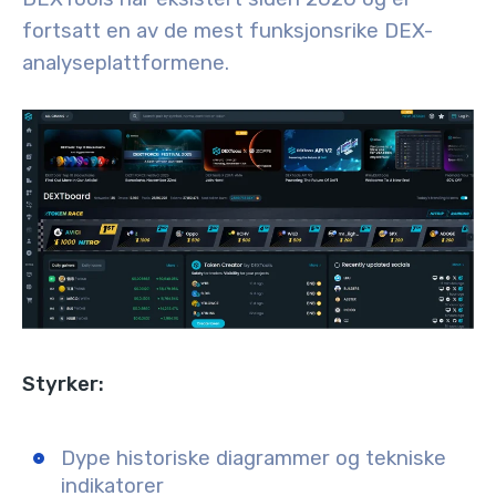
fortsatt en av de mest funksjonsrike DEX-
analyseplattformene.
Styrker:
Dype historiske diagrammer og tekniske
indikatorer