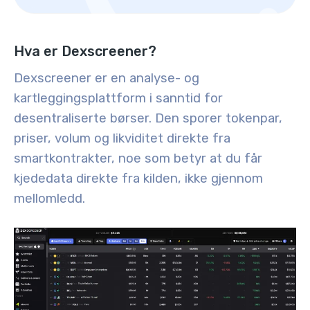
Hva er Dexscreener?
Dexscreener er en analyse- og
kartleggingsplattform i sanntid for
desentraliserte børser. Den sporer tokenpar,
priser, volum og likviditet direkte fra
smartkontrakter, noe som betyr at du får
kjededata direkte fra kilden, ikke gjennom
mellomledd.