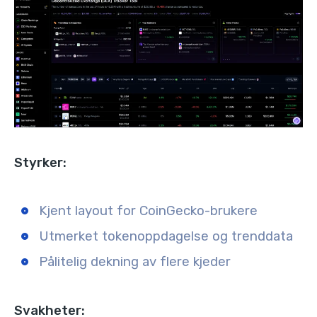
Styrker:
Kjent layout for CoinGecko-brukere
Utmerket tokenoppdagelse og trenddata
Pålitelig dekning av flere kjeder
Svakheter: