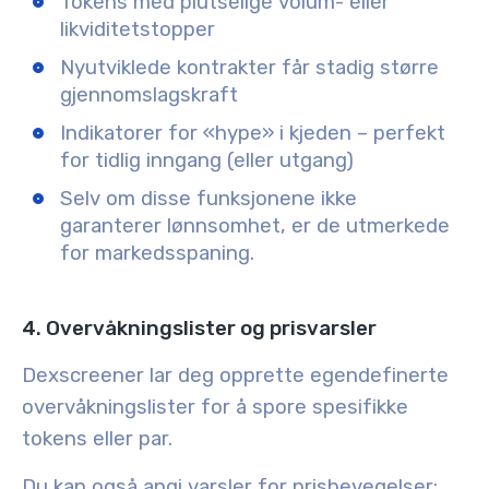
Tokens med plutselige volum- eller
likviditetstopper
Nyutviklede kontrakter får stadig større
gjennomslagskraft
Indikatorer for «hype» i kjeden – perfekt
for tidlig inngang (eller utgang)
Selv om disse funksjonene ikke
garanterer lønnsomhet, er de utmerkede
for markedsspaning.
4. Overvåkningslister og prisvarsler
Dexscreener lar deg opprette egendefinerte
overvåkningslister for å spore spesifikke
tokens eller par.
Du kan også angi varsler for prisbevegelser: