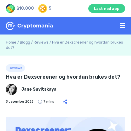
$10,000
5
Last ned app
Home
/
Blogg
/
Reviews
/
Hva er Dexscreener og hvordan brukes
det?
Reviews
Hva er Dexscreener og hvordan brukes det?
Jane Savitskaya
3 desember 2025
7 mins