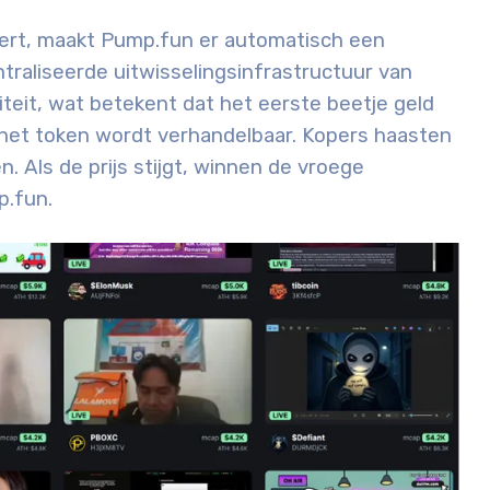
ceert, maakt Pump.fun er automatisch een
raliseerde uitwisselingsinfrastructuur van
diteit, wat betekent dat het eerste beetje geld
 het token wordt verhandelbaar. Kopers haasten
. Als de prijs stijgt, winnen de vroege
p.fun.