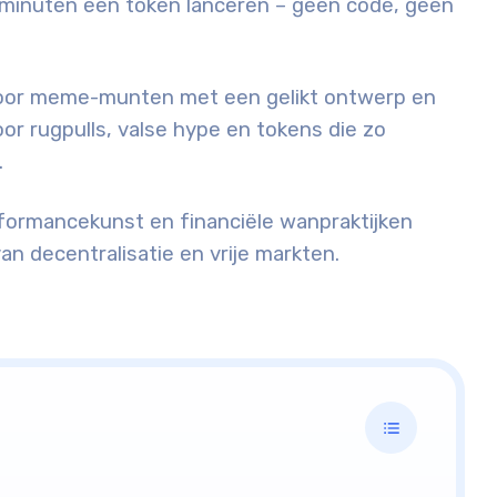
minuten een token lanceren – geen code, geen
 voor meme-munten met een gelikt ontwerp en
r rugpulls, valse hype en tokens die zo
.
erformancekunst en financiële wanpraktijken
van decentralisatie en vrije markten.