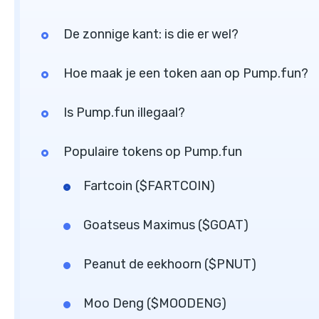
De zonnige kant: is die er wel?
Hoe maak je een token aan op Pump.fun?
Is Pump.fun illegaal?
Populaire tokens op Pump.fun
Fartcoin ($FARTCOIN)
Goatseus Maximus ($GOAT)
Peanut de eekhoorn ($PNUT)
Moo Deng ($MOODENG)