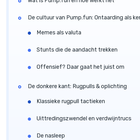
Wat is Pump.fun en hoe werkt het
De cultuur van Pump.fun: Ontaarding als k
Memes als valuta
Stunts die de aandacht trekken
Offensief? Daar gaat het juist om
De donkere kant: Rugpulls & oplichting
Klassieke rugpull tactieken
Uittredingszwendel en verdwijntrucs
De nasleep