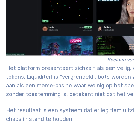
Beelden va
Het platform presenteert zichzelf als een veilig,
tokens. Liquiditeit is “vergrendeld”, bots worde
aan als een meme-casino waar weinig op het spel s
zonder toestemming is, betekent niet dat het veilig
Het resultaat is een systeem dat er legitiem uitz
chaos in stand te houden.