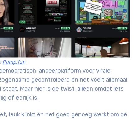
n
Pump.fun
 democratisch lanceerplatform voor virale
n zogenaamd gecontroleerd en het voelt allemaal
taat. Maar hier is de twist: alleen omdat iets
 of eerlijk is.
iet, leuk klinkt en net goed genoeg werkt om de