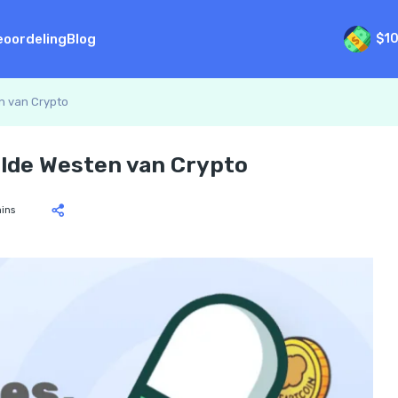
eoordeling
Blog
$1
n van Crypto
lde Westen van Crypto
ins