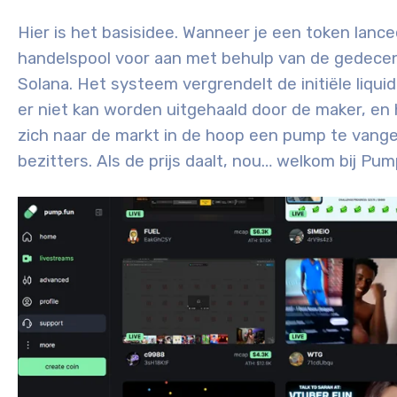
Hier is het basisidee. Wanneer je een token lan
handelspool voor aan met behulp van de gedecent
Solana. Het systeem vergrendelt de initiële liqui
er niet kan worden uitgehaald door de maker, en
zich naar de markt in de hoop een pump te vangen
bezitters. Als de prijs daalt, nou… welkom bij Pum