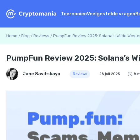
Toernooien
Veelgestelde vragen
B
Home
/
Blog
/
Reviews
/
PumpFun Review 2025: Solana’s Wilde Weste
PumpFun Review 2025: Solana’s Wi
Jane Savitskaya
Reviews
28 juli 2025
8 m