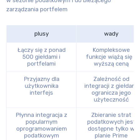
w sezonie podatkowym i do bieżącego
zarządzania portfelem
plusy
wady
Łączy się z ponad
Kompleksowe
500 giełdami i
funkcje wiążą się z
portfelami
wyższą ceną
Przyjazny dla
Zależność od
użytkownika
integracji z giełdami
interfejs
ogranicza jego
użyteczność
Płynna integracja z
Zbieranie strat
popularnym
podatkowych jest
oprogramowaniem
dostępne tylko w
podatkowym
planie Prime