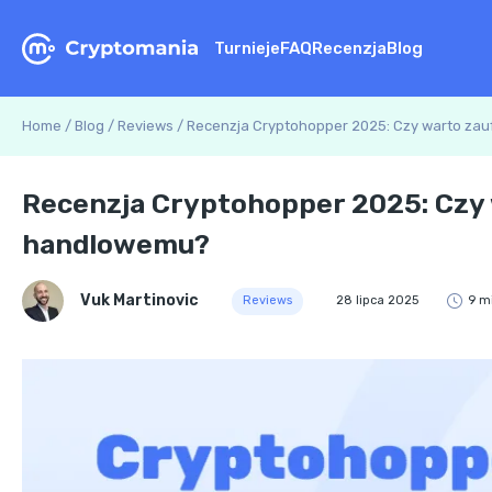
Turnieje
FAQ
Recenzja
Blog
Home
/
Blog
/
Reviews
/
Recenzja Cryptohopper 2025: Czy warto za
Recenzja Cryptohopper 2025: Czy
handlowemu?
Vuk Martinovic
Reviews
28 lipca 2025
9 m