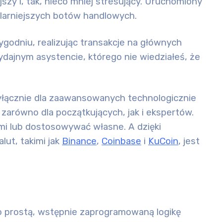
jszy i, tak, nieco mniej stresujący. Uruchomiony
ularniejszych botów handlowych.
tygodniu, realizując transakcje na głównych
wydajnym asystencie, którego nie wiedziałeś, że
yłącznie dla zaawansowanych technologicznie
zarówno dla początkujących, jak i ekspertów.
i lub dostosowywać własne. A dzięki
lut, takimi jak
Binance
,
Coinbase
i
KuCoin
, jest
o prostą, wstępnie zaprogramowaną logikę