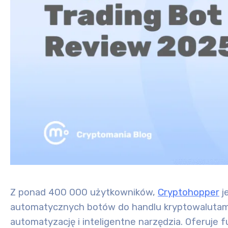
Z ponad 400 000 użytkowników,
Cryptohopper
j
automatycznych botów do handlu kryptowalutam
automatyzację i inteligentne narzędzia. Oferuje f