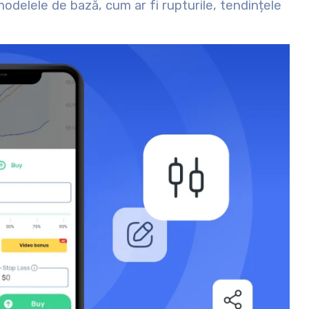
modelele de bază, cum ar fi rupturile, tendințele