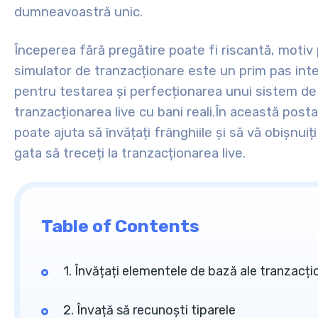
dumneavoastră unic.
Începerea fără pregătire poate fi riscantă, moti
simulator de tranzacționare este un prim pas int
pentru testarea și perfecționarea unui sistem de 
tranzacționarea live cu bani reali.
În această posta
poate ajuta să învățați frânghiile și să vă obișnuiți
gata să treceți la tranzacționarea live.
Table of Contents
1. Învățați elementele de bază ale tranzacți
2. Învață să recunoști tiparele