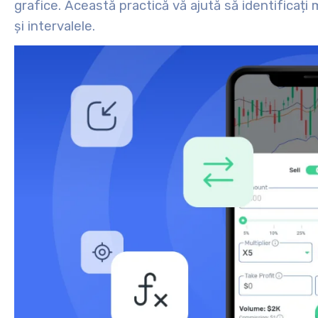
grafice. Această practică vă ajută să identificați 
și intervalele.