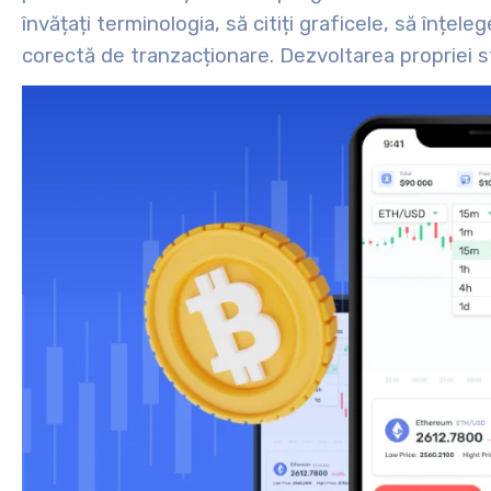
învățați terminologia, să citiți graficele, să înțelege
corectă de tranzacționare. Dezvoltarea propriei st