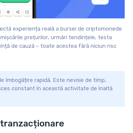
lectă experiența reală a bursei de criptomonede
 mișcările prețurilor, urmări tendințele, testa
ștință de cauză – toate acestea fără niciun risc
e îmbogățire rapidă. Este nevoie de timp,
ucces constant în această activitate de înaltă
 tranzacționare