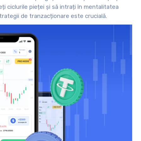
ți ciclurile pieței și să intrați în mentalitatea
rategii de tranzacționare este crucială.