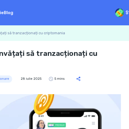
ie
Blog
$
ățați să tranzacționați cu criptomania
nvățați să tranzacționați cu
ionare
28 iulie 2025
5 mins