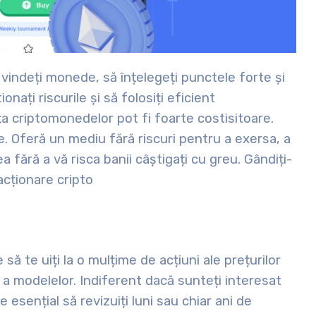
ă vindeți monede, să înțelegeți punctele forte și
nați riscurile și să folosiți eficient
ța criptomonedelor pot fi foarte costisitoare.
. Oferă un mediu fără riscuri pentru a exersa, a
ea fără a vă risca banii câștigați cu greu. Gândiți-
acționare cripto
să te uiți la o mulțime de acțiuni ale prețurilor
 a modelelor. Indiferent dacă sunteți interesat
esențial să revizuiți luni sau chiar ani de