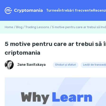
Turnee
Întrebări frecvente
Recenz
Home
/
Blog
/
Trading Lessons
/
5 motive pentru care ar trebui să înv
5 motive pentru care ar trebui să î
criptomania
Jane Savitskaya
Ghiduri și sfaturi
Lecții de tranzacț