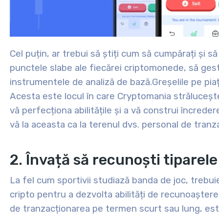
Cel puțin, ar trebui să știți cum să cumpărați și s
punctele slabe ale fiecărei criptomonede, să gestio
instrumentele de analiză de bază.
Greșelile pe pia
Acesta este locul în care Cryptomania strălucește
vă perfecționa abilitățile și a vă construi încreder
vă la aceasta ca la terenul dvs. personal de tranz
2. Învață să recunoști tiparele
La fel cum sportivii studiază banda de joc, trebuie 
cripto pentru a dezvolta abilități de recunoaștere
de tranzacționarea pe termen scurt sau lung, este 