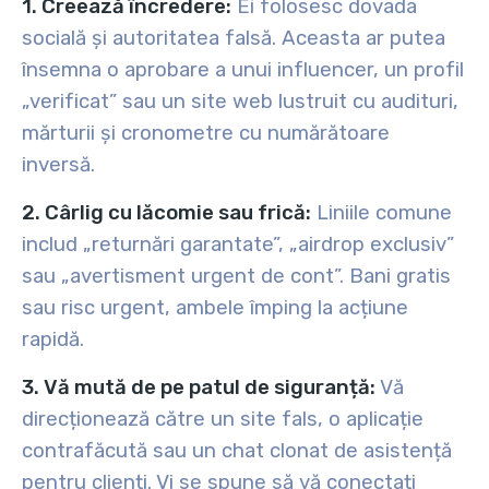
1. Creează încredere:
Ei folosesc dovada
socială și autoritatea falsă. Aceasta ar putea
însemna o aprobare a unui influencer, un profil
„verificat” sau un site web lustruit cu audituri,
mărturii și cronometre cu numărătoare
inversă.
2. Cârlig cu lăcomie sau frică:
Liniile comune
includ „returnări garantate”, „airdrop exclusiv”
sau „avertisment urgent de cont”. Bani gratis
sau risc urgent, ambele împing la acțiune
rapidă.
3. Vă mută de pe patul de siguranță:
Vă
direcționează către un site fals, o aplicație
contrafăcută sau un chat clonat de asistență
pentru clienți. Vi se spune să vă conectați