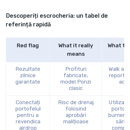
Descoperiți escrocheria: un tabel de
referință rapidă
Red flag
What it really
What to
means
Rezultate
Profituri
Walk awa
zilnice
fabricate,
report t
garantate
model Ponzi
ad
clasic
Conectați
Risc de drenaj
Utilizați
portofelul
folosind
portofe
pentru a
aprobări
burner 
revendica
malițioase
săriți
airdrop
comple