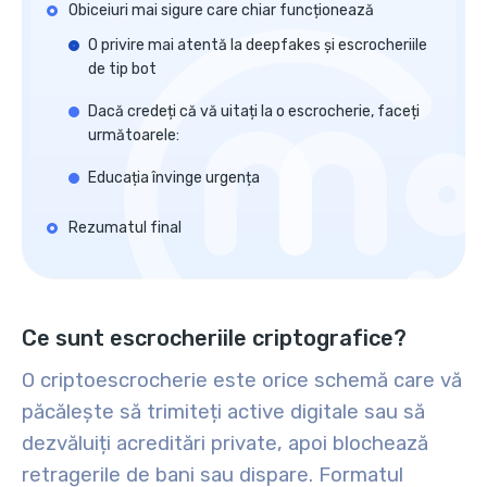
Obiceiuri mai sigure care chiar funcționează
O privire mai atentă la deepfakes și escrocheriile
de tip bot
Dacă credeți că vă uitați la o escrocherie, faceți
următoarele:
Educația învinge urgența
Rezumatul final
Ce sunt escrocheriile criptografice?
O criptoescrocherie este orice schemă care vă
păcălește să trimiteți active digitale sau să
dezvăluiți acreditări private, apoi blochează
retragerile de bani sau dispare. Formatul