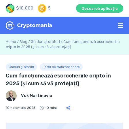
$10,000
5
Descarcă aplicația
Home
/
Blog
/
Ghiduri și sfaturi
/
Cum funcționează escrocheriile
cripto în 2025 (și cum să vă protejați)
Ghiduri și sfaturi
Lecții de tranzacționare
Cum funcționează escrocheriile cripto în
2025 (și cum să vă protejați)
Vuk Martinovic
10 noiembrie 2025
10 mins