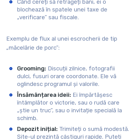
Când cereți să retrageți bani, ei o
blochează în spatele unei taxe de
„verificare” sau fiscale.
Exemplu de flux al unei escrocherii de tip
„măcelărie de porc”:
Grooming:
Discuții zilnice, fotografii
dulci, fusuri orare coordonate. Ele vă
oglindesc programul și valorile.
Însămânțarea ideii:
Ei împărtășesc
întâmplător o victorie, sau o rudă care
„știe un truc”, sau o invitație specială la
schimb.
Depozit inițial:
Trimiteți o sumă modestă.
Site-ul prezintă câștiguri rapide. Puteți