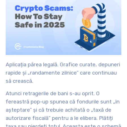
Aplicația părea legală. Grafice curate, depuneri
rapide și „randamente zilnice” care continuau
să crească.
Atunci retragerile de bani s-au oprit. O
fereastră pop-up spunea că fondurile sunt „în
așteptare” și că trebuie achitată o „taxă de
autorizare fiscală” pentru a le elibera. Plătiți
taxa sau pierdeți totul. Aceasta este o schemă