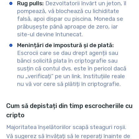
Rug pulls:
Dezvoltatorii învârt un jeton, îl
pompează, vă blochează cu lichiditate
falsă, apoi dispar cu piscina. Moneda se
prăbușește până aproape de zero, iar
site-ul devine întunecat.
Menințări de impostură și de plată:
Escrocii care se dau drept agenții sau
bănci solicită plata în criptografie sau
susțin că contul dvs. este în pericol dacă
nu „verificați” pe un link. Instituțiile reale
nu vă vor cere să plătiți în criptografie.
Cum să depistați din timp escrocheriile cu
cripto
Majoritatea înșelătoriilor scapă steaguri roșii.
Vă sugerez să învățați să le reperați înainte de