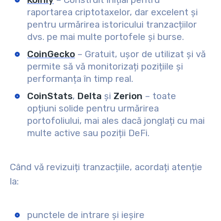
Koinly
– Construit inițial pentru
raportarea criptotaxelor, dar excelent și
pentru urmărirea istoricului tranzacțiilor
dvs. pe mai multe portofele și burse.
CoinGecko
– Gratuit, ușor de utilizat și vă
permite să vă monitorizați pozițiile și
performanța în timp real.
CoinStats
,
Delta
și
Zerion
– toate
opțiuni solide pentru urmărirea
portofoliului, mai ales dacă jonglați cu mai
multe active sau poziții DeFi.
Când vă revizuiți tranzacțiile, acordați atenție
la:
punctele de intrare și ieșire