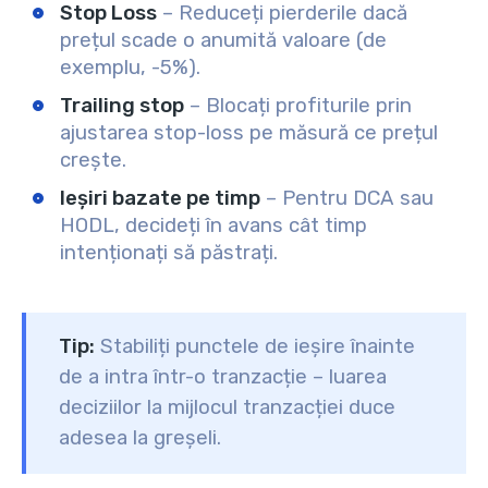
Stop Loss
– Reduceți pierderile dacă
prețul scade o anumită valoare (de
exemplu, -5%).
Trailing stop
– Blocați profiturile prin
ajustarea stop-loss pe măsură ce prețul
crește.
Ieșiri bazate pe timp
– Pentru DCA sau
HODL, decideți în avans cât timp
intenționați să păstrați.
Tip:
Stabiliți punctele de ieșire
înainte
de a intra într-o tranzacție – luarea
deciziilor la mijlocul tranzacției duce
adesea la greșeli.