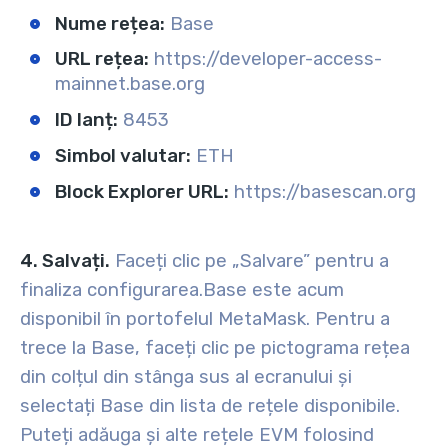
Nume rețea:
Base
URL rețea:
https://developer-access-
mainnet.base.org
ID lanț:
8453
Simbol valutar:
ETH
Block Explorer URL:
https://basescan.org
4. Salvați.
Faceți clic pe „Salvare” pentru a
finaliza configurarea.
Base este acum
disponibil în portofelul MetaMask. Pentru a
trece la Base, faceți clic pe pictograma rețea
din colțul din stânga sus al ecranului și
selectați Base din lista de rețele disponibile.
Puteți adăuga și alte rețele EVM folosind