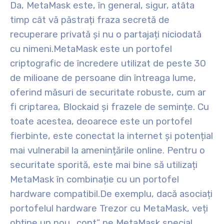
Da, MetaMask este, în general, sigur, atâta
timp cât vă păstrați fraza secretă de
recuperare privată și nu o partajați niciodată
cu nimeni.
MetaMask este un portofel
criptografic de încredere utilizat de peste 30
de milioane de persoane din întreaga lume,
oferind măsuri de securitate robuste, cum ar
fi criptarea, Blockaid și frazele de semințe. Cu
toate acestea, deoarece este un portofel
fierbinte, este conectat la internet și potențial
mai vulnerabil la amenințările online. Pentru o
securitate sporită, este mai bine să utilizați
MetaMask în combinație cu un portofel
hardware compatibil.
De exemplu, dacă asociați
portofelul hardware Trezor cu MetaMask, veți
obține un nou „cont” pe MetaMask special