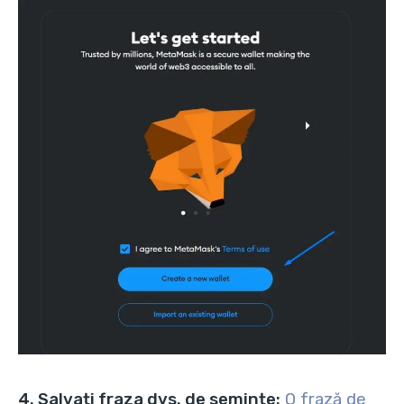
4. Salvați fraza dvs. de semințe:
O frază de