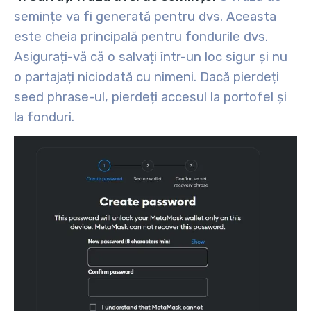
semințe va fi generată pentru dvs. Aceasta
este cheia principală pentru fondurile dvs.
Asigurați-vă că o salvați într-un loc sigur și nu
o partajați niciodată cu nimeni. Dacă pierdeți
seed phrase-ul, pierdeți accesul la portofel și
la fonduri.