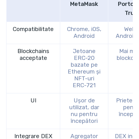
MetaMask
Portofe
Trus
Compatibilitate
Chrome, iOS,
Web3
Android
Android,
Blockchains
Jetoane
Mai mu
acceptate
ERC-20
blockch
bazate pe
Ethereum și
NFT-uri
ERC-721
UI
Ușor de
Prieten
utilizat, dar
pentr
nu pentru
începăt
începători
Integrare DEX
Agregator
DEX inte