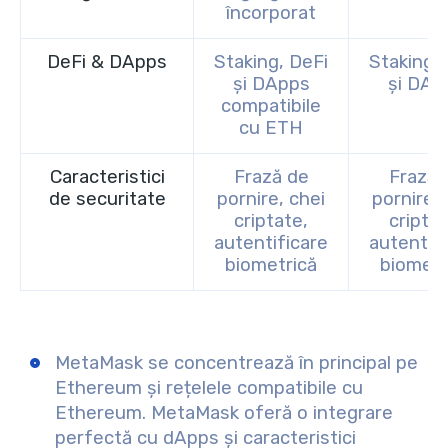
încorporat
DeFi & DApps
Staking, DeFi
Staking, 
și DApps
și DAp
compatibile
cu ETH
Caracteristici
Frază de
Frază 
de securitate
pornire, chei
pornire, 
criptate,
criptat
autentificare
autentifi
biometrică
biometr
MetaMask se concentrează în principal pe
Ethereum și rețelele compatibile cu
Ethereum. MetaMask oferă o integrare
perfectă cu dApps și caracteristici