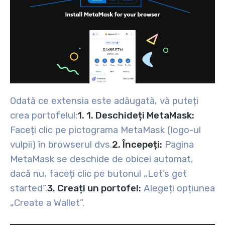
Odată ce extensia este adăugată, vă puteți
crea portofelul:
1. 1. Deschideți MetaMask:
Faceți clic pe pictograma MetaMask (logo-ul
vulpii) în browserul dvs.
2. Începeți:
Pagina
MetaMask se deschide de obicei automat,
dacă nu, faceți clic pe butonul „Let’s get
started”.
3. Creați un portofel:
Alegeți opțiunea
„Create a Wallet”.