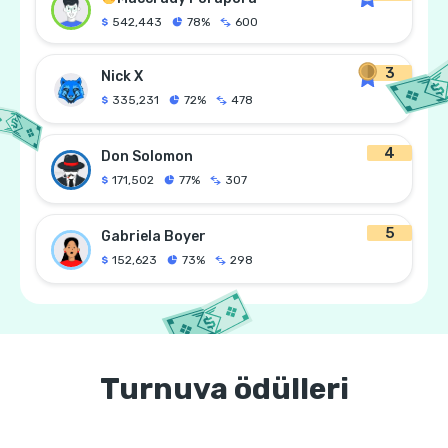
542,443
78%
600
3
Nick X
335,231
72%
478
4
Don Solomon
171,502
77%
307
5
Gabriela Boyer
152,623
73%
298
Turnuva ödülleri