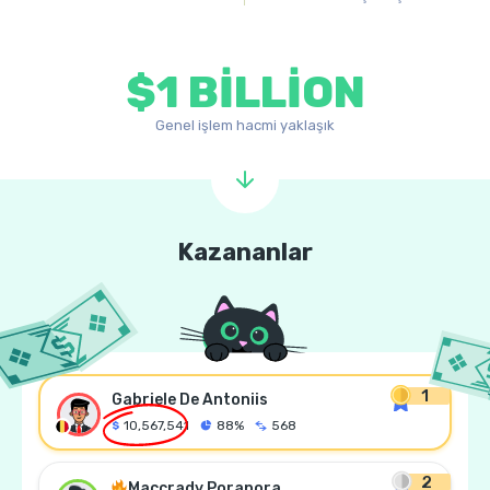
$1 BILLION
Genel işlem hacmi yaklaşık
Kazananlar
1
Gabriele De Antoniis
10,567,541
88%
568
2
Maccrady Porapora