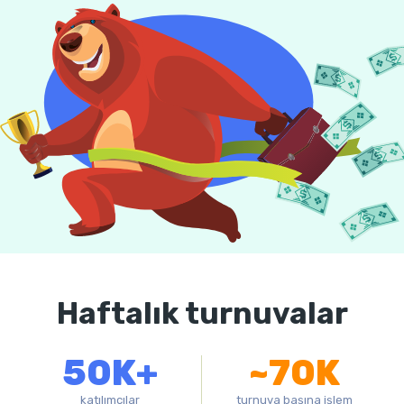
Haftalık turnuvalar
50K+
~70K
katılımcılar
turnuva başına işlem