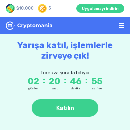
$10,000
5
Uygulamayı indirin
Yarışa katıl, işlemlerle
zirveye çık!
Turnuva şurada bitiyor
:
:
:
02
20
46
55
günler
saat
dakika
saniye
Katılın