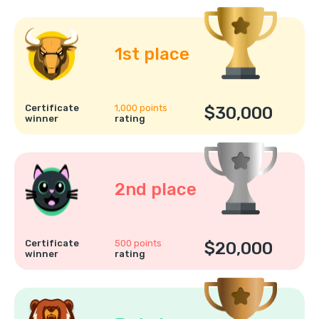
1st place
Certificate
1,000 points
$30,000
winner
rating
2nd place
Certificate
500 points
$20,000
winner
rating