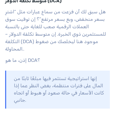
متوسط تكلفة الدولار (DCA)
هل سبق لك أن فزعت من سماع عبارات مثل “اشترِ
بسعر منخفض، وبع بسعر مرتفع”؟ إن توقيت سوق
العملات الرقمية صعب للغاية حتى بالنسبة
للمستثمرين ذوي الخبرة. إن متوسط تكلفة الدولار –
التكلفة (DCA) موجود هنا ليخلصك من ضغوط
المحاولة.
.
إذن، ما هو DCA؟
إنها استراتيجية تستثمر فيها مبلغًا ثابتًا من
المال على فترات منتظمة، بغض النظر عما إذا
كانت الأسعار في حالة صعود أو هبوط أو اتجاه
جانبي.