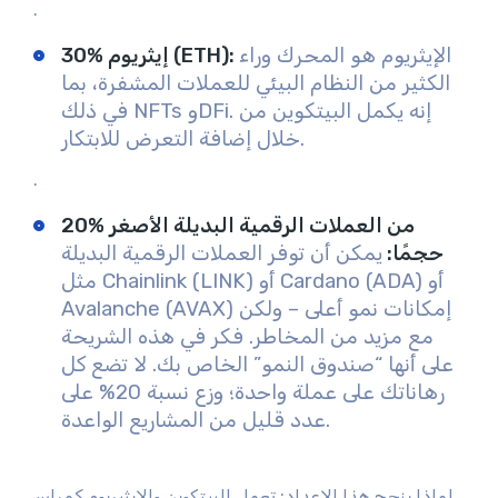
.
الإيثريوم هو المحرك وراء
:
30% إيثريوم (ETH)
الكثير من النظام البيئي للعملات المشفرة، بما
في ذلك NFTs وDFi. إنه يكمل البيتكوين من
خلال إضافة التعرض للابتكار.
.
20% من العملات الرقمية البديلة الأصغر
حجمًا
:
يمكن أن توفر العملات الرقمية البديلة
مثل Chainlink (LINK) أو Cardano (ADA) أو
Avalanche (AVAX) إمكانات نمو أعلى – ولكن
مع مزيد من المخاطر. فكر في هذه الشريحة
على أنها “صندوق النمو” الخاص بك. لا تضع كل
رهاناتك على عملة واحدة؛ وزع نسبة 20% على
عدد قليل من المشاريع الواعدة.
لماذا ينجح هذا الإعداد: تعمل البيتكوين والإيثيريوم كمراسي