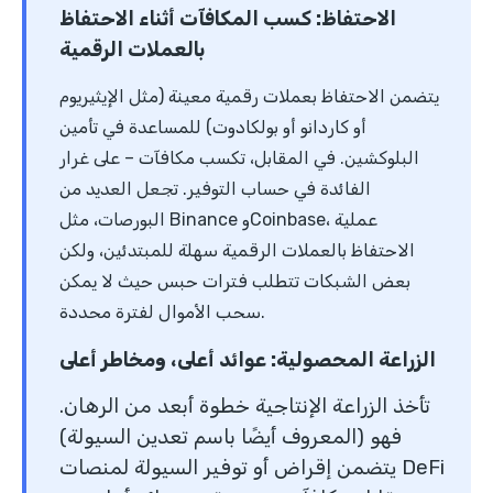
الاحتفاظ: كسب المكافآت أثناء الاحتفاظ
بالعملات الرقمية
يتضمن الاحتفاظ بعملات رقمية معينة (مثل الإيثيريوم
أو كاردانو أو بولكادوت) للمساعدة في تأمين
البلوكشين. في المقابل، تكسب مكافآت – على غرار
الفائدة في حساب التوفير. تجعل العديد من
البورصات، مثل Binance وCoinbase، عملية
الاحتفاظ بالعملات الرقمية سهلة للمبتدئين، ولكن
بعض الشبكات تتطلب فترات حبس حيث لا يمكن
سحب الأموال لفترة محددة.
الزراعة المحصولية: عوائد أعلى، ومخاطر أعلى
تأخذ الزراعة الإنتاجية خطوة أبعد من الرهان.
فهو (المعروف أيضًا باسم تعدين السيولة)
يتضمن إقراض أو توفير السيولة لمنصات DeFi