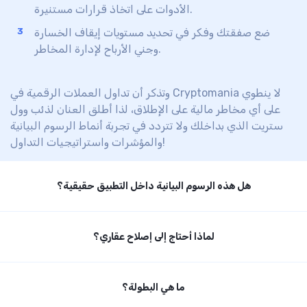
الأدوات على اتخاذ قرارات مستنيرة.
ضع صفقتك وفكر في تحديد مستويات إيقاف الخسارة
وجني الأرباح لإدارة المخاطر.
وتذكر أن تداول العملات الرقمية في Cryptomania لا ينطوي
على أي مخاطر مالية على الإطلاق، لذا أطلق العنان
لذئب وول
ستريت
الذي بداخلك
ولا تتردد
في تجربة أنماط الرسوم البيانية
والمؤشرات واستراتيجيات التداول!
هل هذه الرسوم البيانية داخل التطبيق حقيقية؟
جميع الرسوم البيانية وأسعار السوق حقيقية 100%. توفر
لماذا أحتاج إلى إصلاح عقاري؟
Cryptomania عروض أسعار فعلية من بورصات العملات
الرقمية الرائدة في الوقت الفعلي.
، تكون من مهامك
Invest Empire
عندما تشتري عقارًا داخل
ما هي البطولة؟
كمؤجر الحفاظ على عقارك في حالة ممتازة للحصول على دفعات