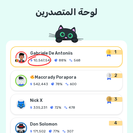
لوحة المتصدرين
1
Gabriele De Antoniis
10,567,541
88%
568
2
Maccrady Porapora
542,443
78%
600
3
Nick X
335,231
72%
478
4
Don Solomon
171,502
77%
307