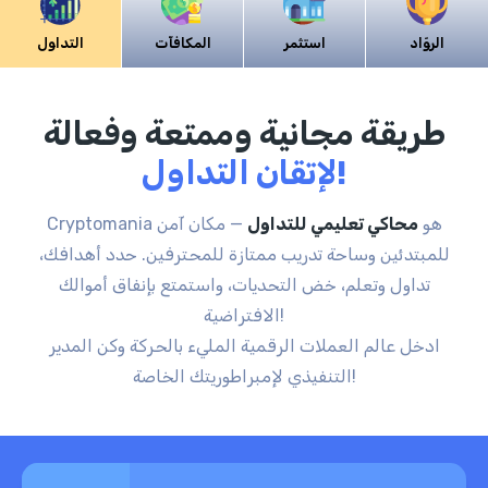
الروّاد
استثمر
المكافآت
التداول
طريقة مجانية وممتعة وفعالة
لإتقان التداول!
Cryptomania هو
محاكي تعليمي للتداول
— مكان آمن
للمبتدئين وساحة تدريب ممتازة للمحترفين. حدد أهدافك،
تداول وتعلم، خض التحديات، واستمتع بإنفاق أموالك
الافتراضية!
ادخل عالم العملات الرقمية المليء بالحركة وكن المدير
التنفيذي لإمبراطوريتك الخاصة!