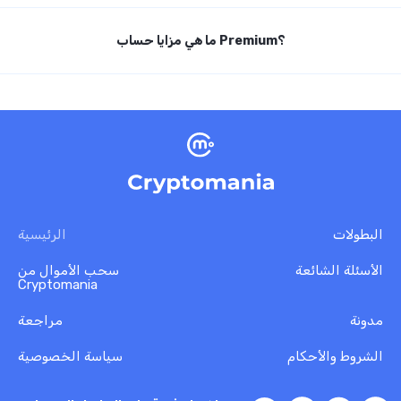
الإيجار بشكل منتظم.
البطولة هي منافسة بين المتداولين على أعلى مرتبة بين
ما هي مزايا حساب Premium؟
لكن أحيانًا تسوء الأمور — قد يتعطل شيء ما، أو يتعرض للتلف،
المتداولين الأكثر نجاحاً.
أو تحدث ظروف غير متوقعة مثل انقطاع الكهرباء أو اندلاع حريق.
تمامًا كما هو الحال في الحياة الواقعية، لا تسير الأمور دائمًا
بسلاسة، أليس كذلك؟
لا توجد إعلانات
لن تتلقى دفعات الإيجار ما لم تقم بإصلاح ما يلزم. لذلك عليك
التحرك بسرعة والتأكد من صيانة عقارك في أسرع وقت ممكن.
تذاكر غير محدودة
جميع أزواج العملات الرقمية متاحة
زيادة الحد الأقصى للأوامر المفتوحة
البطولات
الرئيسية
لا توجد عمولة على الصفقات
الأسئلة الشائعة
سحب الأموال من
Cryptomania
زيادة عدد خيارات الرافعة المالية
خيار المراجعة والنسخ لصفقات المتداولين الآخرين
مدونة
مراجعة
تحويلات رصيد الدورة الأسبوعية إلى رصيدك العام
الشروط والأحكام
سياسة الخصوصية