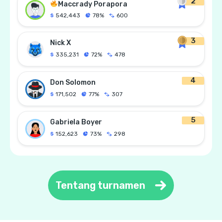
2
Maccrady Porapora
542,443
78%
600
3
Nick X
335,231
72%
478
4
Don Solomon
171,502
77%
307
5
Gabriela Boyer
152,623
73%
298
Tentang turnamen