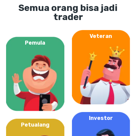
Semua orang bisa jadi
trader
Veteran
Pemula
Investor
Petualang