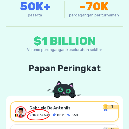
50K+
~70K
peserta
perdagangan per turnamen
$1 BILLION
Volume perdagangan keseluruhan sekitar
Papan Peringkat
1
Gabriele De Antoniis
10,567,541
88%
568