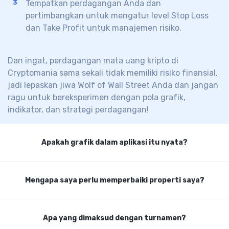
Tempatkan perdagangan Anda dan
pertimbangkan untuk mengatur level Stop Loss
dan Take Profit untuk manajemen risiko.
Dan ingat, perdagangan mata uang kripto di
Cryptomania sama sekali tidak memiliki risiko finansial,
jadi lepaskan jiwa
Wolf of Wall Street
Anda
dan jangan
ragu
untuk bereksperimen dengan pola grafik,
indikator, dan strategi perdagangan!
Apakah grafik dalam aplikasi itu nyata?
Semua grafik dan kutipan pasar adalah 100% nyata.
Mengapa saya perlu memperbaiki properti saya?
Cryptomania menyediakan kutipan aktual dari bursa
mata uang kripto terkemuka secara real-time.
Saat Anda membeli properti di Invest Empire, salah
Apa yang dimaksud dengan turnamen?
satu tugas Anda sebagai penyewa adalah menjaga