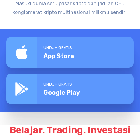
Masuki dunia seru pasar kripto dan jadilah CEO
konglomerat kripto multinasional milikmu sendiri!
UNDUH GRATIS
App Store
UNDUH GRATIS
Google Play
Belajar. Trading. Investasi