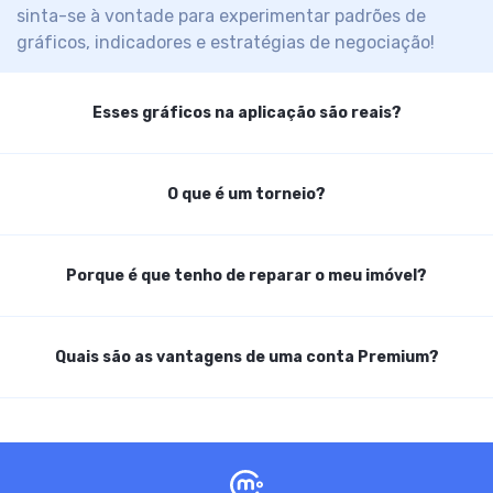
sinta-se à vontade
para experimentar padrões de
gráficos, indicadores e estratégias de negociação!
Esses gráficos na aplicação são reais?
Todos os gráficos e cotações de mercado são 100%
O que é um torneio?
reais. A Cryptomania fornece cotações reais das
principais bolsas de criptomoedas em tempo real.
Um torneio é uma competição entre os comerciantes
Porque é que tenho de reparar o meu imóvel?
para obter a classificação mais elevada entre os
comerciantes mais bem sucedidos.
Quando compra uma propriedade no Invest Empire,
Quais são as vantagens de uma conta Premium?
uma das suas tarefas como locatário é manter a
propriedade em perfeitas condições para receber
regularmente o pagamento do aluguer.
Mas, por vezes, algo corre mal, fica partido, danificado
Sem anúncios