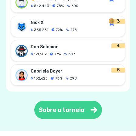
542,443
78%
600
3
Nick X
335,231
72%
478
4
Don Solomon
171,502
77%
307
5
Gabriela Boyer
152,623
73%
298
Sobre o torneio