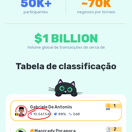
50K+
~70K
participantes
negócios por torneio
$1 BILLION
Volume global de transacções de cerca de
Tabela de classificação
1
Gabriele De Antoniis
10,567,541
88%
568
2
Maccrady Porapora