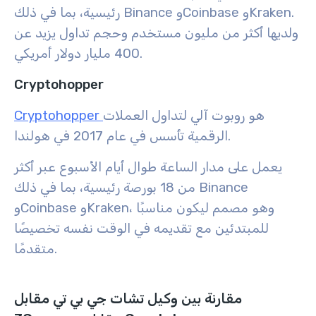
رئيسية، بما في ذلك Binance وCoinbase وKraken.
ولديها أكثر من مليون مستخدم وحجم تداول يزيد عن
400 مليار دولار أمريكي.
Cryptohopper
هو روبوت آلي لتداول العملات
Cryptohopper
الرقمية تأسس في عام 2017 في هولندا.
يعمل على مدار الساعة طوال أيام الأسبوع عبر أكثر
من 18 بورصة رئيسية، بما في ذلك Binance
وCoinbase وKraken، وهو مصمم ليكون مناسبًا
للمبتدئين مع تقديمه في الوقت نفسه تخصيصًا
متقدمًا.
مقارنة بين وكيل تشات جي بي تي مقابل