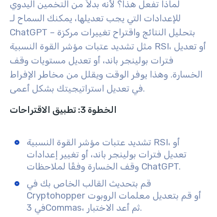
لماذا تفعل هذا؟
لأنه بدلاً من التخمين اليدوي
للإعدادات التي يجب تعديلها، يمكنك السماح لـ
ChatGPT بتحليل النتائج واقتراح تغييرات مركزة –
مثل تشديد عتبات مؤشر القوة النسبية RSI، أو تعديل
فترات بولينجر باند، أو تعديل مستويات وقف
الخسارة. وهذا يوفر الوقت ويقلل من مخاطر الإفراط
في تعديل استراتيجيتك بشكل أعمى.
الخطوة 3: تطبيق الاقتراحات
تشديد عتبات مؤشر القوة النسبية RSI، أو
تعديل فترات بولينجر باند، أو تغيير إعدادات
وقف الخسارة وفقًا لملاحظات ChatGPT.
قم بتحديث القالب الخاص بك في
Cryptohopper أو قم بتعديل معلمات الروبوت
في 3Commas، ثم أعد الاختبار.