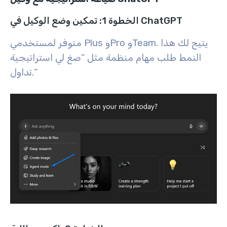
الخطوة 1: تمكين وضع الوكيل في ChatGPT
متوفر لمستخدمي Plus وPro وTeam. يتيح لك هذا
النمط طلب مهام منظمة مثل “صغ لي استراتيجية
تداول.”