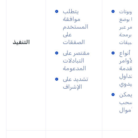
يتطلب
الروبوتات
موافقة
ائيًا بوضع
المستخدم
أوامر عبر
على
هة برمجة
الصفقات
التنفيذ
لتطبيقات
م أنواع
مقتصر على
الأوامر
التبادلات
متقدمة
المدعومة
التداول
تشديد على
اليدوي
الإشراف
لا يمكن
سحب
الأموال