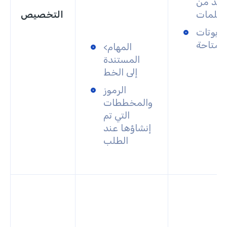
عديد من
معلمات
التخصيص
روبوتات
 متاحة
المهام
<
المستندة
إلى الخط
الرموز
والمخططات
التي تم
إنشاؤها عند
الطلب