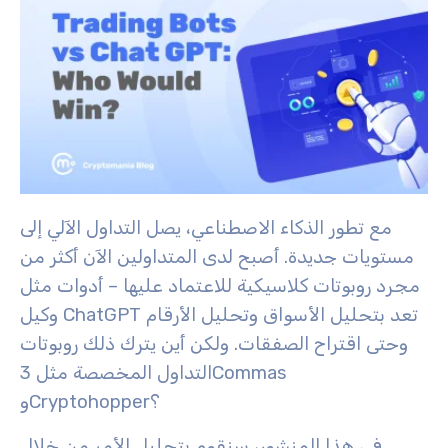
مع تطور الذكاء الاصطناعي، يصل التداول الآلي إلى
مستويات جديدة. أصبح لدى المتداولين الآن أكثر من
مجرد روبوتات كلاسيكية للاعتماد عليها – أدوات مثل
وكيل ChatGPT تعد بتحليل الأسواق وتحليل الأرقام
وحتى اقتراح الصفقات. ولكن أين يترك ذلك روبوتات
التداول المخصصة مثل 3Commas
وCryptohopper؟
في هذا المنشور، سنقوم بتحليل الأمر من خلال