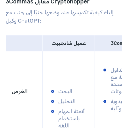
3Commas مقابل Cryptohopper
إليك كيفية تكديسها عند وضعها جنبًا إلى جنب مع
وكيل ChatGPT:
عميل شاتجيبت
3Comm
 تداول
ملة مع
 متعددة
روبوتات
البحث
الغرض
ت يدوية
التحليل
وآلية
أتمتة المهام
باستخدام
اللغة