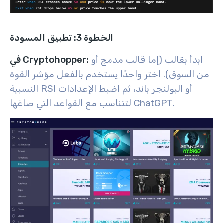
الخطوة 3: تطبيق المسودة
ابدأ بقالب (إما قالب مدمج أو
في Cryptohopper:
من السوق). اختر واحدًا يستخدم بالفعل مؤشر القوة
النسبية RSI أو البولنجر باند، ثم اضبط الإعدادات
لتتناسب مع القواعد التي صاغها ChatGPT
.