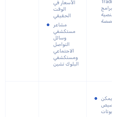
Tradin
الأسعار في
 البرامج
الوقت
النصية
الحقيقي
مخصصة
مشاعر
مستكشفي
وسائل
التواصل
الاجتماعي
ومستكشفي
البلوك تشين
يمكن
خصيص
روبوتات