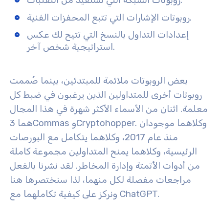
روبوتات الشبكة التي تستفيد من التقلبات.
روبوتات الإشارات التي تتبع المحفزات الفنية.
إعدادات التداول بالنسخ التي تتيح لك عكس
استراتيجية شخص آخر.
بعض الروبوتات ملائمة للمبتدئين، بينما صُممت
روبوتات أخرى للمتداولين الذين يرغبون في ضبط كل
معلمة. اثنان من الأسماء الأكثر شهرة في هذا المجال
هما 3Commas وCryptohopper. وكلاهما موجودان
منذ عام 2017، وكلاهما يتكامل مع البورصات
الرئيسية، وكلاهما يمنح المتداولين مجموعة كاملة
من أدوات الأتمتة وإدارة المخاطر. لقد نشرنا بالفعل
مراجعات مفصلة لكل منهما، لذا سنختصرها هنا
ونركز على كيفية تكاملهما مع ChatGPT.