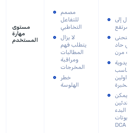
مصمم
دل إلى
للتفاعل
مرتفع
التخاطبي
مستوى
مهارة
منحنى
لا يزال
المستخدم
مي حاد
يتطلب فهم
نه مرن
المطالبات
ومراقبة
ت يدوية
المخرجات
تناسب
تداولين
خطر
الخبرة
الهلوسة
يمكن
مبتدئين
البدء
روبوتات
DCA