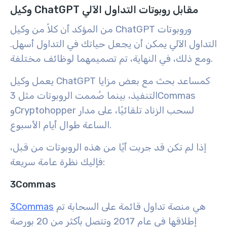
وكيل ChatGPT مقابل روبوتات التداول الآلي
من المؤكد أن كلاً من وكيل ChatGPT وروبوتات
التداول الآلي يمكن أن يجعل حياتك في التداول أسهل.
ومع ذلك، في النهاية، تم تصميمهما لوظائف مختلفة.
يعمل وكيل ChatGPT كمساعد بحث مع بعض مزايا
التنفيذ، بينما صُممت الروبوتات مثل 3Commas
وCryptohopper لسحب الزناد تلقائيًا، على مدار
الساعة طوال أيام الأسبوع.
إذا لم تكن قد جربت أيًا من هذه الروبوتات من قبل،
فإليك نظرة عامة سريعة:
3Commas
هي منصة تداول قائمة على السحابة تم
3Commas
إطلاقها في عام 2017 وتتصل بأكثر من 20 بورصة