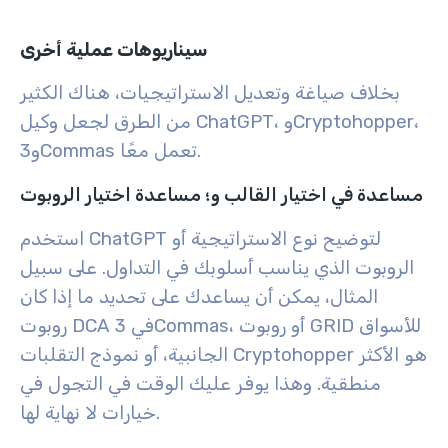
سيناريوهات عملية أخرى
بخلاف صياغة وتعديل الاستراتيجيات، هناك الكثير
من الطرق لجعل وكيل ChatGPT، وCryptohopper،
و3Commas تعمل معًا.
مساعدة في اختيار القالب و؛ مساعدة اختيار الروبوت
استخدم ChatGPT لتوضيح نوع الاستراتيجية أو
الروبوت الذي يناسب أسلوبك في التداول. على سبيل
المثال، يمكن أن يساعدك على تحديد ما إذا كان
روبوت DCA في 3Commas، أو روبوت GRID للأسواق
الجانبية، أو نموذج التقلبات Cryptohopper هو الأكثر
منطقية. وهذا يوفر عليك الوقت في التجول في
خيارات لا نهاية لها.