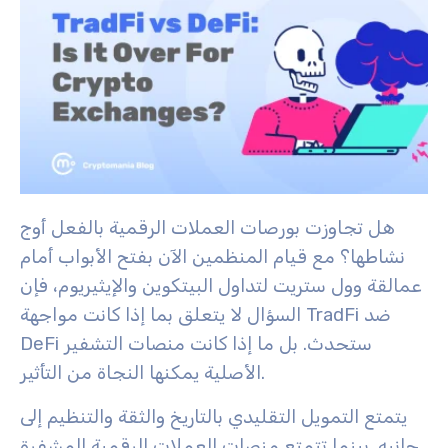
هل تجاوزت بورصات العملات الرقمية بالفعل أوج
نشاطها؟ مع قيام المنظمين الآن بفتح الأبواب أمام
عمالقة وول ستريت لتداول البيتكوين والإيثيريوم، فإن
السؤال لا يتعلق بما إذا كانت مواجهة TradFi ضد
DeFi ستحدث. بل ما إذا كانت منصات التشفير
الأصلية يمكنها النجاة من التأثير.
يتمتع التمويل التقليدي بالتاريخ والثقة والتنظيم إلى
جانبه. بينما تتمتع منصات العملات الرقمية المشفرة