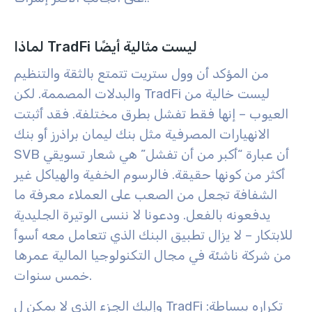
لماذا TradFi ليست مثالية أيضًا
من المؤكد أن وول ستريت تتمتع بالثقة والتنظيم
والبدلات المصممة. لكن TradFi ليست خالية من
العيوب – إنها فقط تفشل بطرق مختلفة. فقد أثبتت
الانهيارات المصرفية مثل بنك ليمان براذرز أو بنك
SVB أن عبارة “أكبر من أن تفشل” هي شعار تسويقي
أكثر من كونها حقيقة. فالرسوم الخفية والهياكل غير
الشفافة تجعل من الصعب على العملاء معرفة ما
يدفعونه بالفعل. ودعونا لا ننسى الوتيرة الجليدية
للابتكار – لا يزال تطبيق البنك الذي تتعامل معه أسوأ
من شركة ناشئة في مجال التكنولوجيا المالية عمرها
خمس سنوات.
وإليك الجزء الذي لا يمكن ل TradFi تكراره ببساطة: