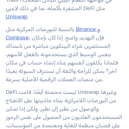
TradFi في مواجهة النظام البيئي لتبادل العملات
المشفرة بأكمله، بما في ذلك لاعبي DeFi مثل
Uniswap
.
Binance و
بالنسبة للبورصات المركزية مثل
، فإن التهديد واضح. إذا كان بإمكان
Coinbase
المستثمرين شراء البيتكوين مباشرة من ناسداك
بنفس الوسيط الذي يستخدمونه بالفعل للأسهم،
فلماذا يكلفون أنفسهم عناء إنشاء حساب في مكان
آخر؟ يمكن للراحة والثقة أن تستنزف السيولة بعيدًا
عن منصات العملات الرقمية الأصلية بسرعة.
DeFi ليست محصنة أيضًا. قامت Uniswap وغيرها
من البورصات اللامركزية ببناء جاذبيتها على الانفتاح
والوصول من نظير إلى نظير. ولكن إذا تمكن
المستخدمون العاديون من الحصول على نفس الرموز
على قضبان منظمة للغاية ومعتمدة من المؤسسات،