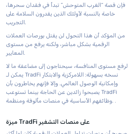
فإن قصة “الغرب المتوحش” تبدأ في فقدان سحرها،
خاصة بالنسبة لأولئك الذين يقدرون السلامة على
التجريب.
من المؤكد أن هذا التحول لن يقتل بورصات العملات
الرقمية بشكل مباشر، ولكنه يرفع من مستوى
المعايير.
لرفع مستوى المنافسة، سيحتاجون إلى مضاعفة ما لا
يمكن لـ TradFi نسخه بسهولة: اللامركزية والابتكار
وإمكانية الوصول العالمي. وإلا فإنهم يخاطرون بأن
يصبحوا زائدين عن الحاجة بينما تستوعب TradFi
وظائفهم الأساسية في منصات مألوفة ومنظمة.
.
ميزة TradFi على منصات التشفير
صحيح أن منصات تداول العملات الرقمية كان لها أكثر