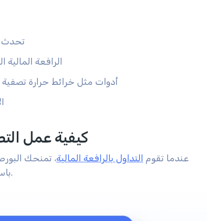
تحدث ا
الرافعة المالية ا
أدوات مثل خرائط حرارة تصفية 
ا
كيفية عمل الت
عندما تقوم
التداول بالرافعة المالية
تمنحك البورصة
،
باستمرار مما إذا كانت ضماناتك قوية بما يكفي لدعم مركزك.