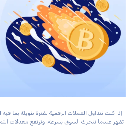
إذا كنت تتداول العملات الرقمية لفترة طويلة بما فيه ا
تظهر عندما تتحرك السوق بسرعة، وترتفع معدلات التمويل