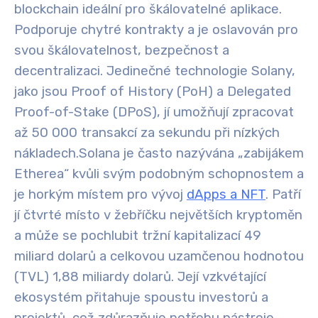
blockchain ideální pro škálovatelné aplikace.
Podporuje chytré kontrakty a je oslavován pro
svou škálovatelnost, bezpečnost a
decentralizaci. Jedinečné technologie Solany,
jako jsou Proof of History (PoH) a Delegated
Proof-of-Stake (DPoS), jí umožňují zpracovat
až 50 000 transakcí za sekundu při nízkých
nákladech.
Solana je často nazývána „zabijákem
Etherea“ kvůli svým podobným schopnostem a
je horkým místem pro vývoj
dApps a NFT
. Patří
jí čtvrté místo v žebříčku největších kryptoměn
a může se pochlubit tržní kapitalizací 49
miliard dolarů a celkovou uzamčenou hodnotou
(TVL) 1,88 miliardy dolarů. Její vzkvétající
ekosystém přitahuje spoustu investorů a