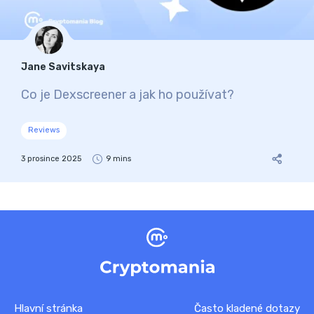
Jane Savitskaya
Co je Dexscreener a jak ho používat?
Reviews
3 prosince 2025
9 mins
Hlavní stránka
Často kladené dotazy