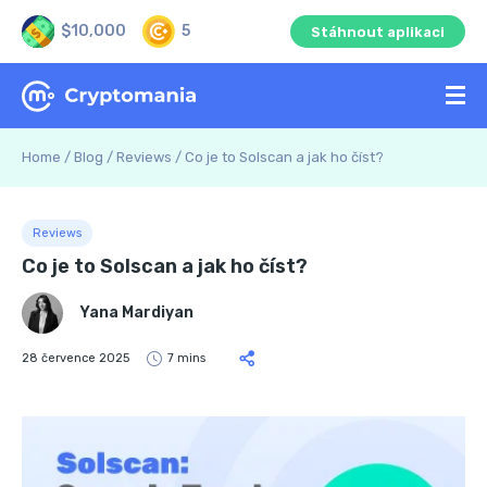
$10,000
5
Stáhnout aplikaci
Home
/
Blog
/
Reviews
/
Co je to Solscan a jak ho číst?
Reviews
Co je to Solscan a jak ho číst?
Yana Mardiyan
28 července 2025
7 mins