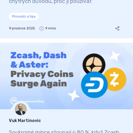
chytrých důvodů, proč ji používat
Průvodci a tipy
9 prosince 2025
9 mins
Vuk Martinovic
Soukromé mince stoupají o 80 %, když Zcash,