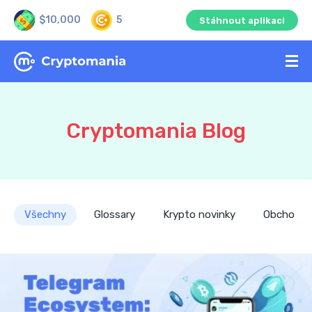
$10,000
5
Stáhnout aplikaci
Cryptomania Blog
Všechny
Glossary
Krypto novinky
Obchodní 