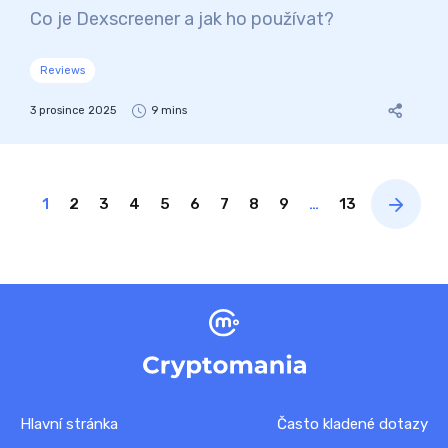
Co je Dexscreener a jak ho používat?
Reviews
3 prosince 2025
9 mins
1
2
3
4
5
6
7
8
9
…
13
Hlavní stránka
Často kladené dotazy