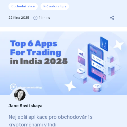
Obchodní lekce
Průvodci a tipy
22 října 2025
11 mins
Jane Savitskaya
Nejlepší aplikace pro obchodování s
kryptoměnami v Indii