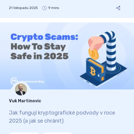
21 listopadu 2025
9 mins
Vuk Martinovic
Jak fungují kryptografické podvody v roce
2025 (a jak se chránit)