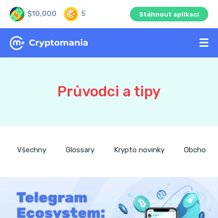
$10,000
5
Stáhnout aplikaci
Průvodci a tipy
Všechny
Glossary
Krypto novinky
Obchodní 