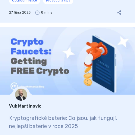
Obchodní lekce
Průvodci a tipy
27 října 2025
8 mins
Vuk Martinovic
Kryptografické baterie: Co jsou, jak fungují,
nejlepší baterie v roce 2025