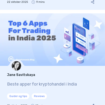
22 oktober 2025
9 mins
Jane Savitskaya
Beste apper for kryptohandel i India
Guider og tips
Reviews