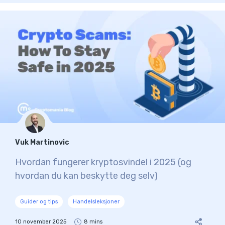
Vuk Martinovic
Hvordan fungerer kryptosvindel i 2025 (og
hvordan du kan beskytte deg selv)
Guider og tips
Handelsleksjoner
10 november 2025
8 mins