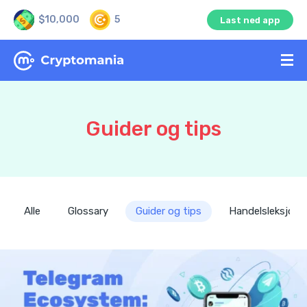
$10,000
5
Last ned app
Guider og tips
Alle
Glossary
Guider og tips
Handelsleksjone