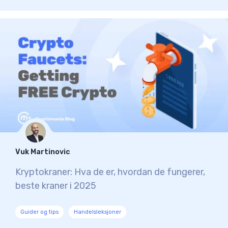
Vuk Martinovic
Kryptokraner: Hva de er, hvordan de fungerer,
beste kraner i 2025
Guider og tips
Handelsleksjoner