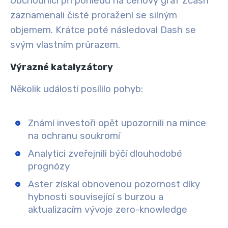
Obchodníci při pohledu na cenový graf Zcash
zaznamenali čisté proražení se silným
objemem. Krátce poté následoval Dash se
svým vlastním průrazem.
Výrazné katalyzátory
Několik událostí posílilo pohyb:
Známí investoři opět upozornili na mince
na ochranu soukromí
Analytici zveřejnili býčí dlouhodobé
prognózy
Aster získal obnovenou pozornost díky
hybnosti související s burzou a
aktualizacím vývoje zero-knowledge