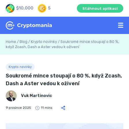
$10,000
5
Stáhnout aplikaci
Home
/
Blog
/
Krypto novinky
/
Soukromé mince stoupají o 80 %,
když Zcash, Dash a Aster vedou k oživení
Krypto novinky
Soukromé mince stoupají o 80 %, když Zcash,
Dash a Aster vedou k oživení
Vuk Martinovic
9 prosince 2025
11 mins