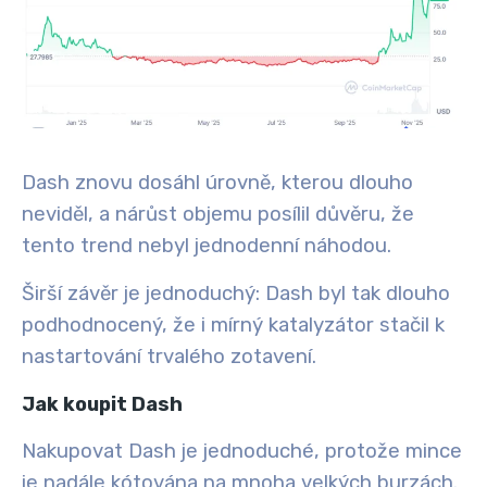
Dash znovu dosáhl úrovně, kterou dlouho
neviděl, a nárůst objemu posílil důvěru, že
tento trend nebyl jednodenní náhodou.
Širší závěr je jednoduchý: Dash byl tak dlouho
podhodnocený, že i mírný katalyzátor stačil k
nastartování trvalého zotavení.
Jak koupit Dash
Nakupovat Dash je jednoduché, protože mince
je nadále kótována na mnoha velkých burzách.