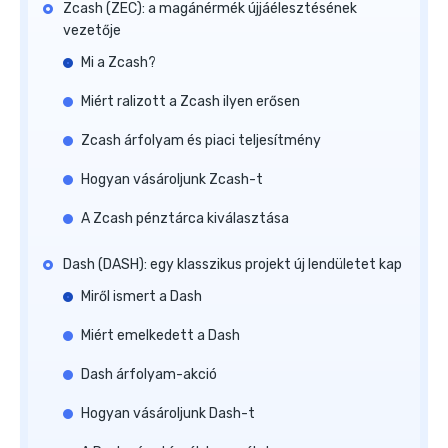
Zcash (ZEC): a magánérmék újjáélesztésének
vezetője
Mi a Zcash?
Miért ralizott a Zcash ilyen erősen
Zcash árfolyam és piaci teljesítmény
Hogyan vásároljunk Zcash-t
A Zcash pénztárca kiválasztása
Dash (DASH): egy klasszikus projekt új lendületet kap
Miről ismert a Dash
Miért emelkedett a Dash
Dash árfolyam-akció
Hogyan vásároljunk Dash-t