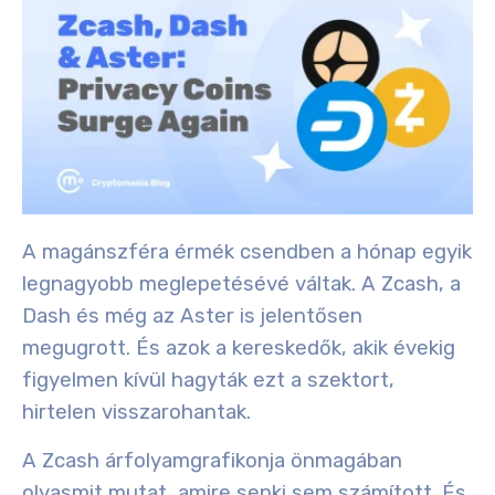
A magánszféra érmék csendben a hónap egyik
legnagyobb meglepetésévé váltak. A Zcash, a
Dash és még az Aster is jelentősen
megugrott. És azok a kereskedők, akik évekig
figyelmen kívül hagyták ezt a szektort,
hirtelen visszarohantak.
A Zcash árfolyamgrafikonja önmagában
olyasmit mutat, amire senki sem számított. És