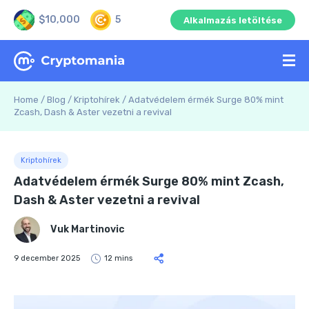
$10,000
5
Alkalmazás letöltése
Home
/
Blog
/
Kriptohírek
/
Adatvédelem érmék Surge 80% mint
Zcash, Dash & Aster vezetni a revival
Kriptohírek
Adatvédelem érmék Surge 80% mint Zcash,
Dash & Aster vezetni a revival
Vuk Martinovic
9 december 2025
12 mins