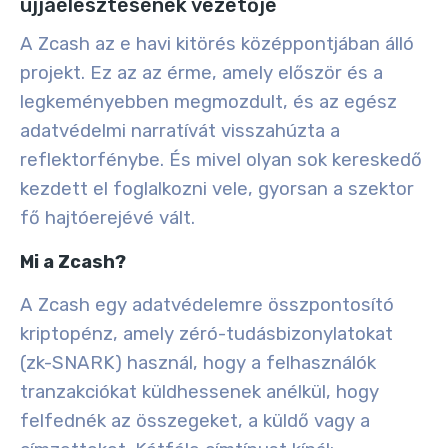
újjáélesztésének vezetője
A Zcash az e havi kitörés középpontjában álló
projekt. Ez az az érme, amely először és a
legkeményebben megmozdult, és az egész
adatvédelmi narratívát visszahúzta a
reflektorfénybe. És mivel olyan sok kereskedő
kezdett el foglalkozni vele, gyorsan a szektor
fő hajtóerejévé vált.
Mi a Zcash?
A Zcash egy adatvédelemre összpontosító
kriptopénz, amely zéró-tudásbizonylatokat
(zk-SNARK) használ, hogy a felhasználók
tranzakciókat küldhessenek anélkül, hogy
felfednék az összegeket, a küldő vagy a