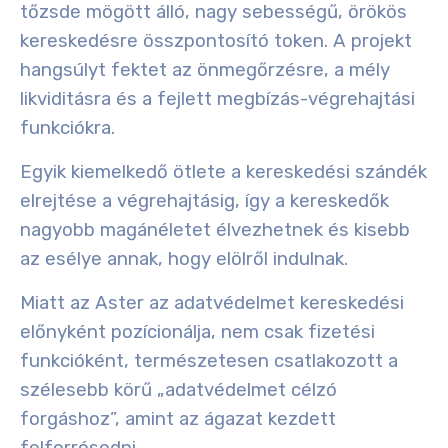
tőzsde mögött álló, nagy sebességű, örökös
kereskedésre összpontosító token. A projekt
hangsúlyt fektet az önmegőrzésre, a mély
likviditásra és a fejlett megbízás-végrehajtási
funkciókra.
Egyik kiemelkedő ötlete a kereskedési szándék
elrejtése a végrehajtásig, így a kereskedők
nagyobb magánéletet élvezhetnek és kisebb
az esélye annak, hogy elölről indulnak.
Miatt az Aster az adatvédelmet kereskedési
előnyként pozícionálja, nem csak fizetési
funkcióként, természetesen csatlakozott a
szélesebb körű „adatvédelmet célzó
forgáshoz”, amint az ágazat kezdett
felforrósodni.