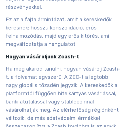
részvényekkel.
Ez az a fajta ármintázat, amit a kereskedők
keresnek: hosszú konszolidáció, erős
felhalmozódás, majd egy erős kitörés, ami
megváltoztatja a hangulatot.
Hogyan vásároljunk Zcash-t
Ha meg akarod tanulni, hogyan vásárolj Zcash-
t, a folyamat egyszerű: A ZEC-t a legtöbb
nagy globális tőzsdén jegyzik. A kereskedők a
platformtól függően hitelkártyás vásárlással,
banki átutalással vagy stablecoinnal
vásárolhatják meg. Az elérhetőség régiónként
változik, de más adatvédelmi érmékkel
összehasonlítva a Zcash továbbra is az egyik