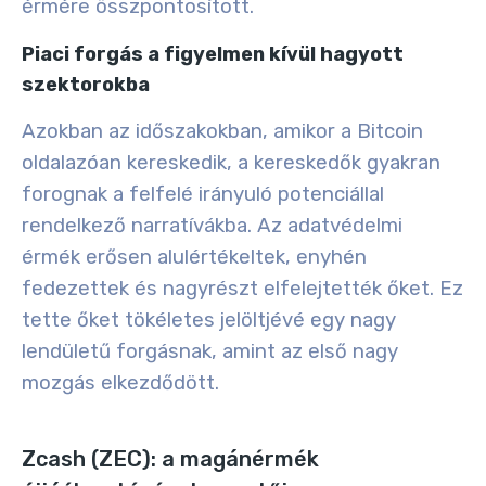
érmére összpontosított.
Piaci forgás a figyelmen kívül hagyott
szektorokba
Azokban az időszakokban, amikor a Bitcoin
oldalazóan kereskedik, a kereskedők gyakran
forognak a felfelé irányuló potenciállal
rendelkező narratívákba. Az adatvédelmi
érmék erősen alulértékeltek, enyhén
fedezettek és nagyrészt elfelejtették őket. Ez
tette őket tökéletes jelöltjévé egy nagy
lendületű forgásnak, amint az első nagy
mozgás elkezdődött.
Zcash (ZEC): a magánérmék