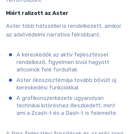
Miért ralizott az Aster
Aster több hátszéllel is rendelkezett, amikor
az adatvédelmi narratíva felrobbant:
A kereskedők az aktív fejlesztéssel
rendelkező, figyelmen kívül hagyott
altcoinok felé fordultak.
Aster ökoszisztémája tovább bővült új
kereskedési funkciókkal.
A grafikonszerkezete ugyanolyan
technikai kitöréshez illeszkedett, mint
ami a Zcash-t és a Dash-t is felemelte.
A friss fejlesztési frissítések és az erős piaci