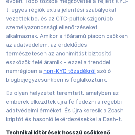
évben. Több tőzsde megköveteli a fejlett KYC-
t, egyes régiók extra jelentési szabályokat
vezettek be, és az OTC-pultok szigorúbb
személyazonossági ellenőrzéseket
alkalmaznak. Amikor a főáramú piacon csökken
az adatvédelem, az érdeklődés
természetesen az anonimitást biztosító
eszközök felé áramlik – ezzel a trenddel
nemrégiben a
non-KYC tőzsdékről
szóló
blogbejegyzésünkben is foglalkoztunk.
Ez olyan helyzetet teremtett, amelyben az
emberek elkezdték újra felfedezni a régebbi
adatvédelmi érméket. És újra keresik a Zcash
kriptót és hasonló lekérdezésekkel a Dash-t.
Technikai kitörések hosszú csökkenő