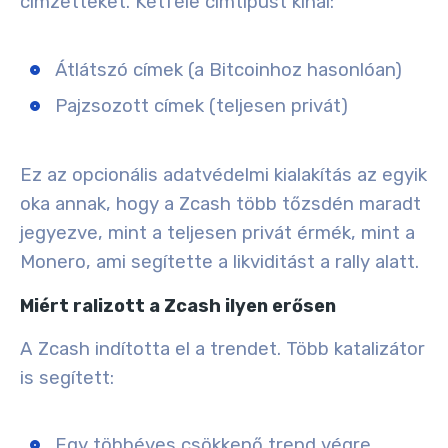
címzetteket. Kétféle címtípust kínál:
Átlátszó címek (a Bitcoinhoz hasonlóan)
Pajzsozott címek (teljesen privát)
Ez az opcionális adatvédelmi kialakítás az egyik
oka annak, hogy a Zcash több tőzsdén maradt
jegyezve, mint a teljesen privát érmék, mint a
Monero, ami segítette a likviditást a rally alatt.
Miért ralizott a Zcash ilyen erősen
A Zcash indította el a trendet. Több katalizátor
is segített:
Egy többéves csökkenő trend végre