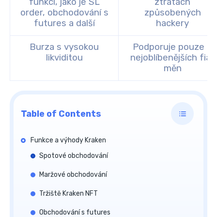
funkcí, jako je SL
ztrátách
order, obchodování s
způsobených
futures a další
hackery
Burza s vysokou
Podporuje pouze 8
likviditou
nejoblíbenějších fiat
měn
Table of Contents
Funkce a výhody Kraken
Spotové obchodování
Maržové obchodování
Tržiště Kraken NFT
Obchodování s futures