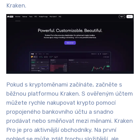
Kraken.
Pokud s kryptoměnami začínáte, začněte s
běžnou platformou Kraken. S ověřeným účtem
můžete rychle nakupovat krypto pomocí
propojeného bankovního účtu a snadno
prodávat nebo směňovat mezi měnami
. Kraken
Pro je pro aktivnější obchodníky. Na první
pohled se může zdát trochu složitější, ale