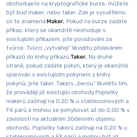
obchodujete na kryptografické burze, můžete
být buď maker, nebo taker. Zde je vysvětleno,
co to znamená:
Maker.
Pokud na burze zadáte
příkaz, který se okamžitě neshoduje s
existujícím příkazem, jste považováni za
tvůrce. Tvůrci „vytvářejí“ likviditu přidáváním
příkazů do knihy příkazů.
Taker.
Na druhé
straně, pokud zadáte pokyn, který je okamžitě
spárován s existujícím pokynem z knihy
pokynů, jste taker. Takers „berou“ likviditu tím,
že provádějí již existující obchody.
Poplatky
makerů začínají na 0,20 % u stablecoinových a
FX párů a mohou se pohybovat až do 0,00 % v
závislosti na aktuálním 30denním objemu
obchodů. Poplatky takerů začínají na 0,20 % u
stablecoinových a FX párů a mohou být až