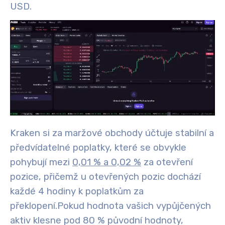
USD.
Kraken si za maržové obchody účtuje stabilní a
předvídatelné poplatky, které se obvykle
pohybují mezi
0,01 % a 0,02 %
za otevření
pozice, přičemž u otevřených pozic dochází
každé 4 hodiny k poplatkům za
překlopení.
Pokud hodnota vašich vypůjčených
aktiv klesne pod 80 % původní hodnoty,