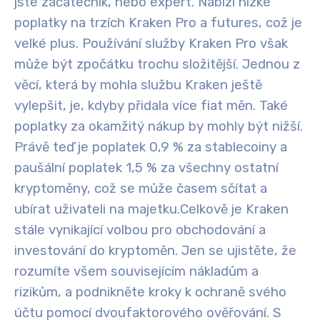
jste začátečník, nebo expert. Nabízí nízké
poplatky na trzích Kraken Pro a futures, což je
velké plus. Používání služby Kraken Pro však
může být zpočátku trochu složitější
. Jednou z
věcí, která by mohla službu Kraken ještě
vylepšit, je, kdyby přidala více fiat měn. Také
poplatky za okamžitý nákup by mohly být nižší.
Právě teď je poplatek 0,9 % za stablecoiny a
paušální poplatek 1,5 % za všechny ostatní
kryptoměny, což se může časem sčítat a
ubírat uživateli na majetku.
Celkově je Kraken
stále vynikající volbou pro obchodování a
investování do kryptoměn. Jen se ujistěte, že
rozumíte všem souvisejícím nákladům a
rizikům, a podnikněte kroky k ochraně svého
účtu pomocí dvoufaktorového ověřování. S