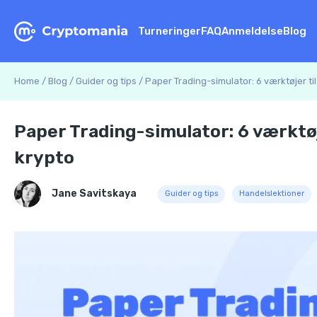
Turneringer
FAQ
Anmeldelse
Blog
Home
/
Blog
/
Guider og tips
/
Paper Trading-simulator: 6 værktøjer til
Paper Trading-simulator: 6 værktøje
krypto
Jane Savitskaya
Guider og tips
Handelslektioner