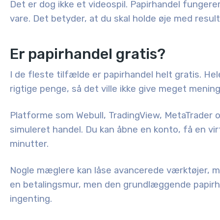
Det er dog ikke et videospil. Papirhandel funger
vare. Det betyder, at du skal holde øje med result
Er papirhandel gratis?
I de fleste tilfælde er papirhandel helt gratis. He
rigtige penge, så det ville ikke give meget menin
Platforme som Webull, TradingView, MetaTrader og
simuleret handel. Du kan åbne en konto, få en vi
minutter.
Nogle mæglere kan låse avancerede værktøjer, ma
en betalingsmur, men den grundlæggende papirha
ingenting.