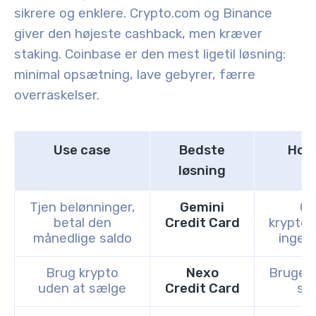
sikrere og enklere. Crypto.com og Binance
giver den højeste cashback, men kræver
staking. Coinbase er den mest ligetil løsning:
minimal opsætning, lave gebyrer, færre
overraskelser.
Use case
Bedste
Hov
løsning
Tjen belønninger,
Gemini
Op
betal den
Credit Card
kryptob
månedlige saldo
ingen
Brug krypto
Nexo
Bruger
uden at sælge
Credit Card
si