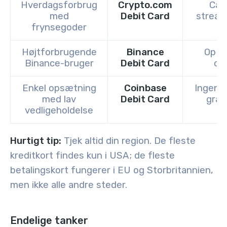
Hverdagsforbrug
Crypto.com
Cas
med
Debit Card
stream
frynsegoder
Højtforbrugende
Binance
Op t
Binance-bruger
Debit Card
ca
Enkel opsætning
Coinbase
Ingen i
med lav
Debit Card
græn
vedligeholdelse
Hurtigt tip:
Tjek altid din region. De fleste
kreditkort findes kun i USA; de fleste
betalingskort fungerer i EU og Storbritannien,
men ikke alle andre steder.
Endelige tanker