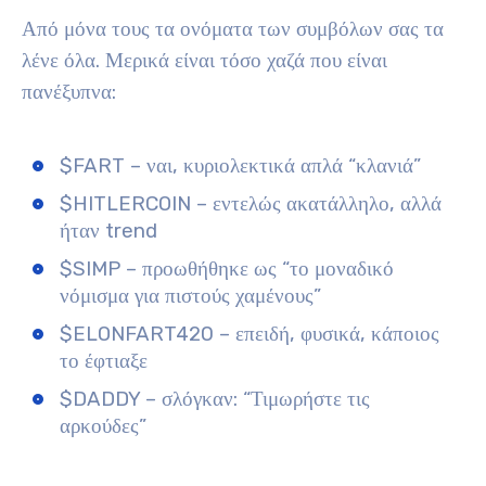
Από μόνα τους τα ονόματα των συμβόλων σας τα
λένε όλα. Μερικά είναι τόσο χαζά που είναι
πανέξυπνα:
$FART – ναι, κυριολεκτικά απλά “κλανιά”
$HITLERCOIN – εντελώς ακατάλληλο, αλλά
ήταν trend
$SIMP – προωθήθηκε ως “το μοναδικό
νόμισμα για πιστούς χαμένους”
$ELONFART420 – επειδή, φυσικά, κάποιος
το έφτιαξε
$DADDY – σλόγκαν: “Τιμωρήστε τις
αρκούδες”