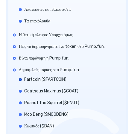
Απατεωνιές και εξαφανίσεις
Τα επακόλουθα
Η θετική πλευρά: Υπάρχει όμως;
Πώς να δημιουργήσετε ένα token στο Pump.fun;
Είναι παράνομη η Pump.fun;
Δημοφιλείς μάρκες στο Pump.fun
Fartcoin ($FARTCOIN)
Goatseus Maximus ($GOAT)
Peanut the Squirrel ($PNUT)
Moo Deng ($MOODENG)
Κωμικός ($BAN)