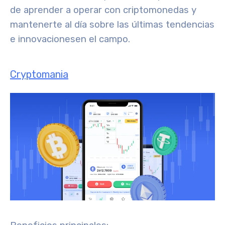
de aprender a operar con criptomonedas y
mantenerte al día sobre las
últimas tendencias
e innovaciones
en el campo.
Cryptomania