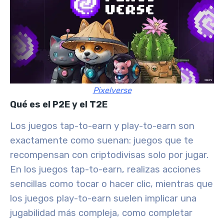
Pixelverse
Qué es el P2E y el T2E
Los juegos tap-to-earn y play-to-earn son
exactamente como suenan: juegos que te
recompensan con criptodivisas solo por jugar.
En los juegos tap-to-earn, realizas acciones
sencillas como tocar o hacer clic, mientras que
los juegos play-to-earn suelen implicar una
jugabilidad más compleja, como completar