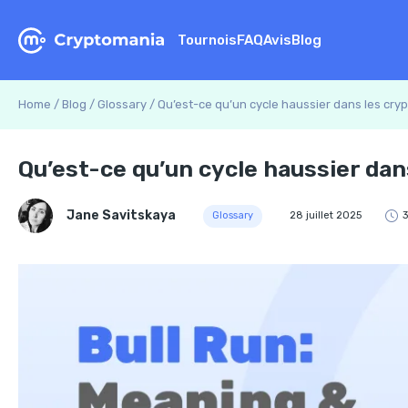
Tournois
FAQ
Avis
Blog
Home
/
Blog
/
Glossary
/
Qu’est-ce qu’un cycle haussier dans les cr
Qu’est-ce qu’un cycle haussier da
Jane Savitskaya
Glossary
28 juillet 2025
3