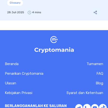
Glossary
28 Juli 2025
4 mins
Beranda
Turnamen
Penarikan Cryptomania
FAQ
Ulasan
Blog
Kebijakan Privasi
Syarat dan Ketentuan
BERLANGGANANLAH KE SALURAN