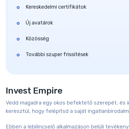
Kereskedelmi certifikátok
Új avatárok
Közösség
További szuper frissítések
Invest Empire
Vedd magadra egy okos befektető szerepét, és in
keresztül, hogy felépítsd a saját ingatlanbirodal
Ebben a lebilincselő alkalmazáson belüli tevéken