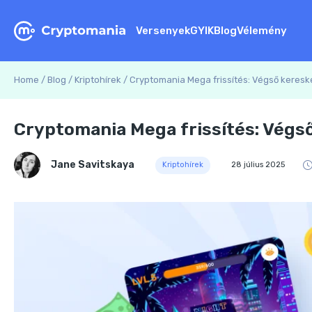
Versenyek
GYIK
Blog
Vélemény
Home
/
Blog
/
Kriptohírek
/
Cryptomania Mega frissítés: Végső keresk
Cryptomania Mega frissítés: Végs
Jane Savitskaya
Kriptohírek
28 július 2025