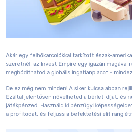
Akár egy felhőkarcolókkal tarkított észak-amerikai
szeretnél, az Invest Empire egy igazán magával r
meghódíthatod a globális ingatlanpiacot – mindezt
De ez még nem minden! A siker kulcsa abban rejlik
Ezáltal jelentősen növelheted a bérleti díjat, és
játékpénzed. Használd ki pénzügyi képességeidet
a profitodat, és feljuss a befektetési elit ranglétr