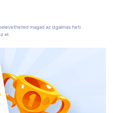
belevetheted magad az izgalmas heti
 el.