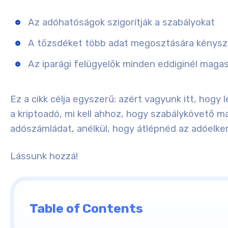
Az adóhatóságok szigorítják a szabályokat
A tőzsdéket több adat megosztására kénysze
Az iparági felügyelők minden eddiginél magas
Ez a cikk célja egyszerű: azért vagyunk itt, hog
a kriptoadó, mi kell ahhoz, hogy szabálykövető m
adószámládat, anélkül, hogy átlépnéd az adóelker
Lássunk hozzá!
Table of Contents