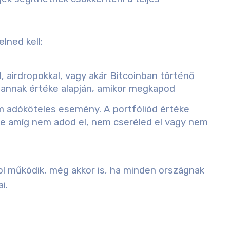
lned kell:
, airdropokkal, vagy akár Bitcoinban történő
, annak értéke alapján, amikor megkapod
em adóköteles esemény. A portfóliód értéke
e amíg nem adod el, nem cseréled el vagy nem
ol működik, még akkor is, ha minden országnak
i.