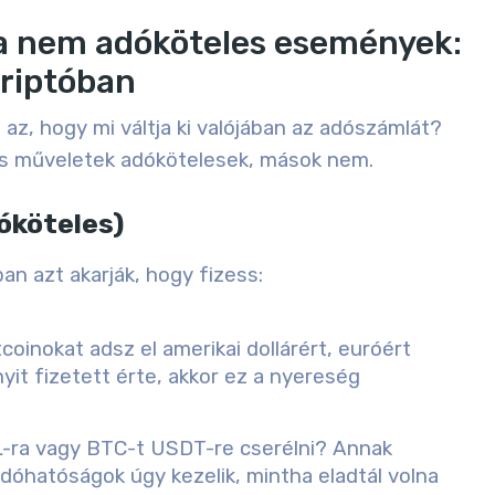
a nem adóköteles események:
riptóban
az, hogy mi váltja ki valójában az adószámlát?
yes műveletek adókötelesek, mások nem.
óköteles)
an azt akarják, hogy fizess:
coinokat adsz el amerikai dollárért, euróért
yit fizetett érte, akkor ez a nyereség
ra vagy BTC-t USDT-re cserélni? Annak
dóhatóságok úgy kezelik, mintha eladtál volna