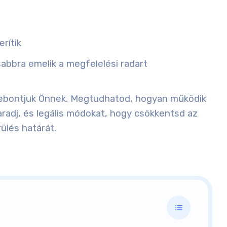
rítik
abbra emelik a megfelelési radart
y lebontjuk Önnek. Megtudhatod, hogyan működik
aradj, és legális módokat, hogy csökkentsd az
ülés határát.