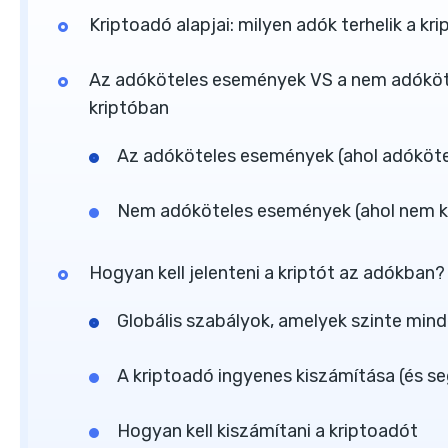
Kriptoadó alapjai: milyen adók terhelik a
Az adóköteles események VS a nem adókö
kriptóban
Az adóköteles események (ahol adóköte
Nem adóköteles események (ahol nem kel
Hogyan kell jelenteni a kriptót az adókban?
Globális szabályok, amelyek szinte min
A kriptoadó ingyenes kiszámítása (és s
Hogyan kell kiszámítani a kriptoadót