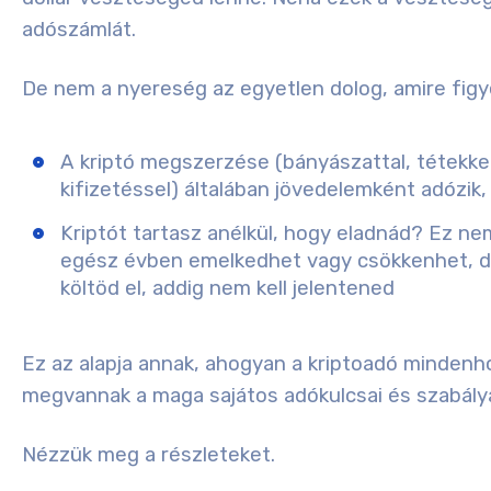
adószámlát.
De nem a nyereség az egyetlen dolog, amire figye
A kriptó megszerzése (bányászattal, tétekkel
kifizetéssel) általában jövedelemként adózik
Kriptót tartasz anélkül, hogy eladnád? Ez n
egész évben emelkedhet vagy csökkenhet, d
költöd el, addig nem kell jelentened
Ez az alapja annak, ahogyan a kriptoadó mindenh
megvannak a maga sajátos adókulcsai és szabálya
Nézzük meg a részleteket.