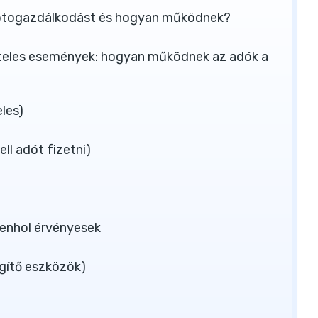
 kriptogazdálkodást és hogyan működnek?
teles események: hogyan működnek az adók a
les)
l adót fizetni)
denhol érvényesek
egítő eszközök)