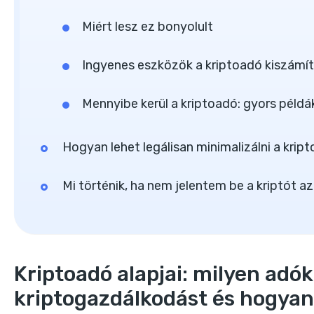
Miért lesz ez bonyolult
Ingyenes eszközök a kriptoadó kiszámí
Mennyibe kerül a kriptoadó: gyors példá
Hogyan lehet legálisan minimalizálni a krip
Mi történik, ha nem jelentem be a kriptót
Kriptoadó alapjai: milyen adók
kriptogazdálkodást és hogy