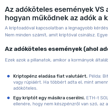
Az adóköteles események VS 
hogyan működnek az adók a k
A kriptoadóval kapcsolatban a legnagyobb kérdés 
Nem minden számít, amit kriptóval csinálsz. Eg
Az adóköteles események (ahol ad
Ezek azok a pillanatok, amikor a kormányok általáb
Kriptopénz eladása fiat valutáért.
Példa: Bit
vagy rúpiáért. Ha többért adta el, mint amenn
adóköteles.
Egy kriptót egy másikra cserélni.
ETH-t SOL-
ellenére, hogy nem készpénzről van szó, az a