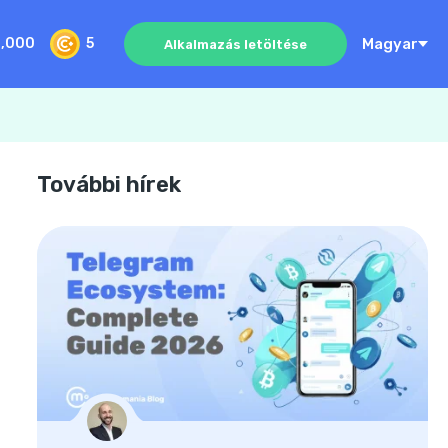
Magyar
0,000
5
Alkalmazás letöltése
További hírek