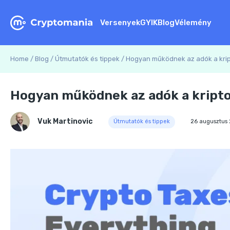
Versenyek
GYIK
Blog
Vélemény
Home
/
Blog
/
Útmutatók és tippek
/
Hogyan működnek az adók a kript
Hogyan működnek az adók a kripto:
Vuk Martinovic
Útmutatók és tippek
26 augusztus