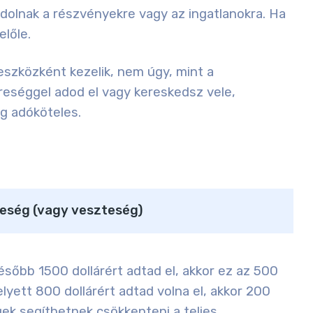
ndolnak a részvényekre vagy az ingatlanokra. Ha
előle.
eszközként kezelik, nem úgy, mint a
reséggel adod el vagy kereskedsz vele,
g adóköteles.
ereség (vagy veszteség)
később 1500 dollárért adtad el, akkor ez az 500
lyett 800 dollárért adtad volna el, akkor 200
ek segíthetnek csökkenteni a teljes