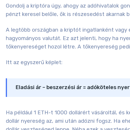
Gondolj a kriptóra úgy, ahogy az adóhivatalok go
pénzt keresel belőle, ők is részesedést akarnak b
A legtöbb országban a kriptót ingatlanként vagy 
hagyományos valutát. Ez azt jelenti, hogy ha nye
tőkenyereséget hozol létre. A tőkenyereség pedi
Itt az egyszerű képlet:
Eladási ár – beszerzési ár = adóköteles ny
Ha például 1 ETH-t 1000 dollárért vásároltál, és 
dollár nyereség az, ami után adózni fogsz. Ha ehe
dollár veszteséged lenne. Néha ezek a veszteség