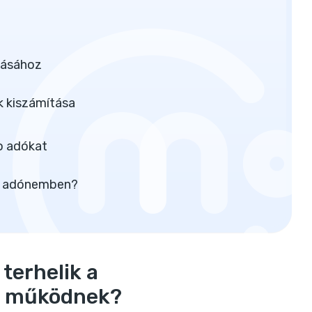
tásához
k kiszámítása
to adókat
 az adónemben?
 terhelik a
an működnek?