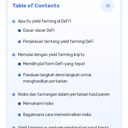
Table of Contents
Apa itu yield farming di DeFi?
Dasar-dasar DeFi
Penjelasan tentang yield farming DeFi
Memulai dengan yield farming kripto
Memilih platform DeFi yang tepat
Panduan langkah demi langkah untuk
menghasilkan pertanian
Risiko dan tantangan dalam pertanian hasil panen
Memahami risiko
Bagaimana cara meminimalkan risiko
Yield farming vs metode pendapatan pasif kripto