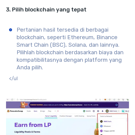
3. Pilih blockchain yang tepat
Pertanian hasil tersedia di berbagai
blockchain, seperti Ethereum, Binance
Smart Chain (BSC), Solana, dan lainnya.
Pilihlah blockchain berdasarkan biaya dan
kompatibilitasnya dengan platform yang
Anda pilih.
</ul