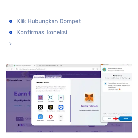
Klik Hubungkan Dompet
Konfirmasi koneksi
>