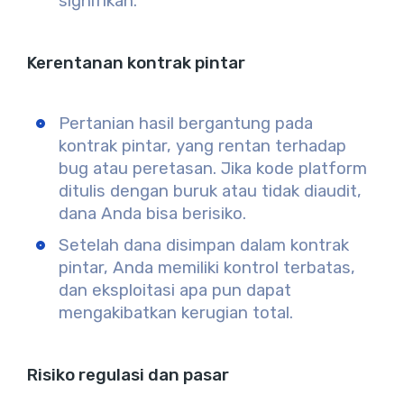
signifikan.
Kerentanan kontrak pintar
Pertanian hasil bergantung pada
kontrak pintar, yang rentan terhadap
bug atau peretasan. Jika kode platform
ditulis dengan buruk atau tidak diaudit,
dana Anda bisa berisiko.
Setelah dana disimpan dalam kontrak
pintar, Anda memiliki kontrol terbatas,
dan eksploitasi apa pun dapat
mengakibatkan kerugian total.
Risiko regulasi dan pasar