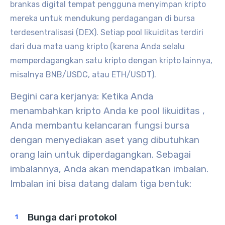
brankas digital tempat pengguna menyimpan kripto
mereka untuk mendukung perdagangan di bursa
terdesentralisasi (DEX). Setiap pool likuiditas terdiri
dari dua mata uang kripto (karena Anda selalu
memperdagangkan satu kripto dengan kripto lainnya,
misalnya BNB/USDC, atau ETH/USDT).
Begini cara kerjanya: Ketika Anda
menambahkan kripto Anda ke pool likuiditas
,
Anda membantu kelancaran fungsi bursa
dengan menyediakan aset yang dibutuhkan
orang lain untuk diperdagangkan. Sebagai
imbalannya, Anda akan mendapatkan imbalan.
Imbalan ini bisa datang dalam tiga bentuk:
Bunga dari protokol