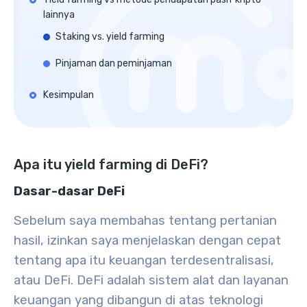
lainnya
Staking vs. yield farming
Pinjaman dan peminjaman
Kesimpulan
Apa itu yield farming di DeFi?
Dasar-dasar DeFi
Sebelum saya membahas tentang pertanian
hasil, izinkan saya menjelaskan dengan cepat
tentang apa itu keuangan terdesentralisasi,
atau DeFi. DeFi adalah sistem alat dan layanan
keuangan yang dibangun di atas teknologi