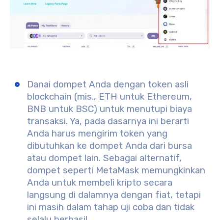
Danai dompet Anda dengan token asli
blockchain (mis., ETH untuk Ethereum,
BNB untuk BSC) untuk menutupi biaya
transaksi. Ya, pada dasarnya ini berarti
Anda harus mengirim token yang
dibutuhkan ke dompet Anda dari bursa
atau dompet lain.
Sebagai alternatif,
dompet seperti MetaMask memungkinkan
Anda untuk membeli kripto secara
langsung di dalamnya dengan fiat, tetapi
ini masih dalam tahap uji coba dan tidak
selalu berhasil.