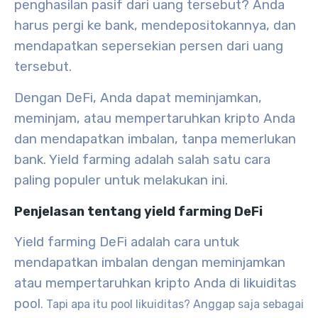
penghasilan pasif dari uang tersebut? Anda
harus pergi ke bank, mendepositokannya, dan
mendapatkan sepersekian persen dari uang
tersebut.
Dengan DeFi, Anda dapat meminjamkan,
meminjam, atau mempertaruhkan kripto Anda
dan mendapatkan imbalan, tanpa memerlukan
bank. Yield farming adalah salah satu cara
paling populer untuk melakukan ini.
Penjelasan tentang yield farming DeFi
Yield farming DeFi adalah cara untuk
mendapatkan imbalan dengan meminjamkan
atau mempertaruhkan kripto Anda di
likuiditas
pool
. Tapi apa itu pool likuiditas? Anggap saja sebagai