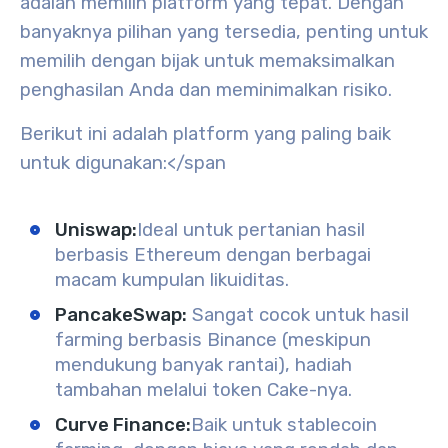
adalah memilih platform yang tepat. Dengan
banyaknya pilihan yang tersedia, penting untuk
memilih dengan bijak untuk memaksimalkan
penghasilan Anda dan meminimalkan risiko.
Berikut ini adalah platform yang paling baik
untuk digunakan:</span
Uniswap
:
Ideal untuk pertanian hasil
berbasis Ethereum dengan berbagai
macam kumpulan likuiditas.
PancakeSwap
:
Sangat cocok untuk hasil
farming berbasis Binance (meskipun
mendukung banyak rantai), hadiah
tambahan melalui token Cake-nya.
Curve Finance
:
Baik untuk stablecoin