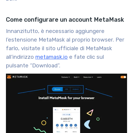
Come configurare un account MetaMask
Innanzitutto, è necessario aggiungere
l’estensione MetaMask al proprio browser. Per
farlo, visitate il sito ufficiale di MetaMask
all’indirizzo
metamask.io
e fate clic sul
pulsante “Download”.