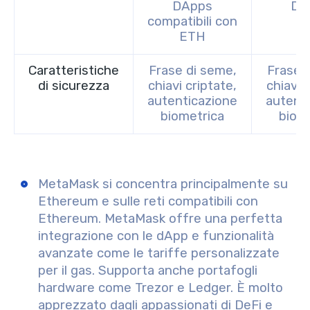
DApps
DA
compatibili con
ETH
Caratteristiche
Frase di seme,
Frase 
di sicurezza
chiavi criptate,
chiavi 
autenticazione
autent
biometrica
biom
MetaMask si concentra principalmente su
Ethereum e sulle reti compatibili con
Ethereum. MetaMask offre una perfetta
integrazione con le dApp e funzionalità
avanzate come le tariffe personalizzate
per il gas. Supporta anche portafogli
hardware come Trezor e Ledger. È molto
apprezzato dagli appassionati di DeFi e