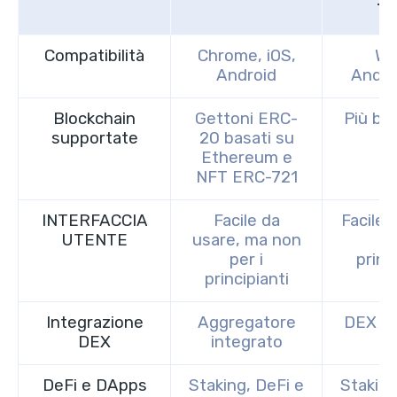
Tr
Compatibilità
Chrome, iOS,
We
Android
Andro
Blockchain
Gettoni ERC-
Più bl
supportate
20 basati su
Ethereum e
NFT ERC-721
INTERFACCIA
Facile da
Facile 
UTENTE
usare, ma non
pe
per i
princ
principianti
Integrazione
Aggregatore
DEX in
DEX
integrato
DeFi e DApps
Staking, DeFi e
Staking