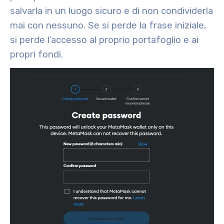
salvarla in un luogo sicuro e di non condividerla
mai con nessuno. Se si perde la frase iniziale,
si perde l’accesso al proprio portafoglio e ai
propri fondi.