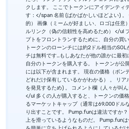
クします。 ここでトークンにアイデンティ
す：</span 名前 (ばかばかしいほどよい
的） 画像（ミームが好ましい、ロゴは任意）
ルリンク（偽の信頼性を高めるため） </u
プトをフロントランするために、自分の買
トークンのローンチには約2ドル相当のSO
チは無料です…もしあなたが他の誰かに最初にジ
自分のトークンを購入する。 トークンが公
には以下が含まれます。 現在の価格（ボンデ
どれだけ保有しているかがわかる） 。 リア
を発見するため) 。 コメント欄（人々が叫
</ul 多くの人が購入すると、トークンの
るマーケットキャップ（通常は69,000ド
り出すことです。 Pump.funは違法です
上を滑っているようなものだ。 Pump.fu
を簡単に立ち上げられるようにしているだ