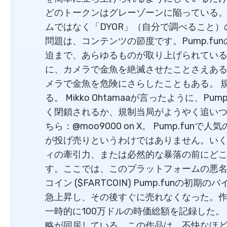
どのトークンはグレーゾーンに陥っている
ムではなく「DYOR」（自分で調べること）
問題は、コンテンツの節度です。Pump.f
迫まで、あらゆるものが取り上げられてい
に、カメラで金魚を絶滅させたことさえあ
メラで金魚を危険にさらしたこともある。 
る。 Mikko Ohtamaaが言ったように、P
く閉鎖されるか、規制当局がようやく追いつ
ちら：@moo9000 on X。 Pump.funで
が投げ売りというわけではありません。い
ィの牽引力、または必然的な暴落の前にど
す。ここでは、このプラットフォームの悪名
コイン ($FARTCOIN) Pump.funの
急上昇し、その後すぐに売れなくなった。作
一時的に100万ドルの時価総額を記録した。 ゴ
略が同居している。この作品は、不快なほ