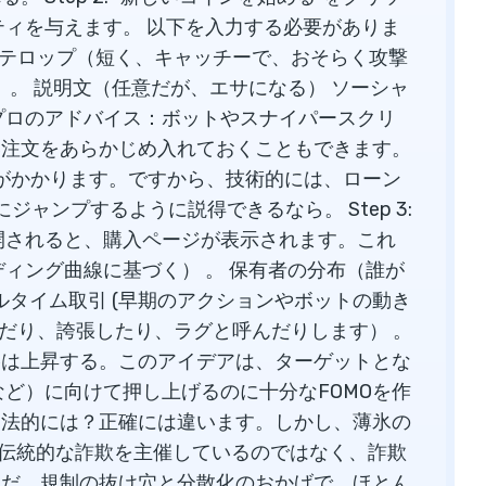
ティを与えます。 以下を入力する必要がありま
) 。 テロップ（短く、キャッチーで、おそらく攻撃
 。 説明文（任意だが、エサになる） ソーシャ
l プロのアドバイス：ボットやスナイパースクリ
い注文をあらかじめ入れておくこともできます。
Lがかかります。ですから、技術的には、ローン
ャンプするように説得できるなら。 Step 3:
開されると、購入ページが表示されます。これ
ィング曲線に基づく） 。 保有者の分布（誰が
ルタイム取引 (早期のアクションやボットの動き
んだり、誇張したり、ラグと呼んだりします） 。
価格は上昇する。このアイデアは、ターゲットとな
ルなど）に向けて押し上げるのに十分なFOMOを作
か？ 法的には？正確には違います。しかし、薄氷の
nは伝統的な詐欺を主催しているのではなく、詐欺
けだ。規制の抜け穴と分散化のおかげで、ほとん