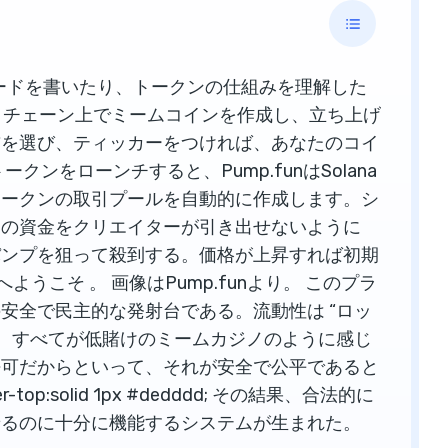
nは、コードを書いたり、トークンの仕組みを理解した
ックチェーン上でミームコインを作成し、立ち上げ
前を選び、ティッカーをつければ、あなたのコイ
ンをローンチすると、Pump.funはSolana
トークンの取引プールを自動的に作成します。シ
しの資金をクリエイターが引き出せないように
パンプを狙って殺到する。価格が上昇すれば初期
へようこそ 。 画像はPump.funより。 このプラ
安全で民主的な発射台である。流動性は “ロッ
れ、すべてが低賭けのミームカジノのように感じ
許可だからといって、それが安全で公平であると
er-top:solid 1px #dedddd; その結果、合法的に
せるのに十分に機能するシステムが生まれた。