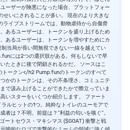
。ユーザーが険悪になった場合、プラットフォー
のせいにされることが多い。 現在のより大きな
unのライブストリームでは、動物虐待から自傷脅
る。あるユーザーは、トークンを盛り上げるため
る。あるユーザーは、トークンを増やすためにカ
規制当局が長い間無視できない一線を越えてい
ump.funには2つの選択肢がある。何もしないで早
いたときに後で閉鎖されるかだ。 ソースはこ
人気のトークン</h2 Pump.funのトークンのすべて
くつかのトークンは、その不条理さ、コミュニテ
こまで汲み上げることができたかで際立っていま
高いスターをいくつか紹介します。 ファート
初期のバイラルヒットの1つ。純粋なトイレのユーモアで
成者は？不明。前提は？”利益の匂いを嗅ぐ”。
ートセウス・マキシマス ($GOAT) 衝撃と戦
ど示唆的なロゴで攻撃的なミームの領域に強く傾