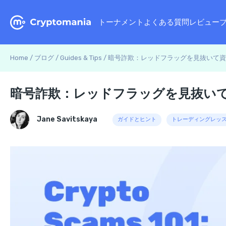
トーナメント
よくある質問
レビュー
Home
/
ブログ
/
Guides & Tips
/
暗号詐欺：レッドフラッグを見抜いて資
暗号詐欺：レッドフラッグを見抜い
Jane Savitskaya
ガイドとヒント
トレーディングレッ